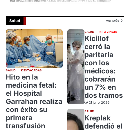
Salud
Ver Más
SALUD
PROVINCIA
Kicillof
cerró la
paritaria
con los
médicos:
SALUD
DESTACADAS
Hito en la
cobrarán
medicina fetal:
un 7% en
el Hospital
dos tramos
Garrahan realiza
21 julio, 2026
con éxito su
SALUD
primera
Kreplak
transfusión
defendió el