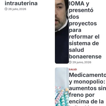
intrauterina
IOMA y
presentó
26 julio, 2026
dos
proyectos
para
reformar el
sistema de
salud
bonaerense
29 junio, 2026
SALUD
Medicament
y monopolio:
aumentos si
freno por
encima de la