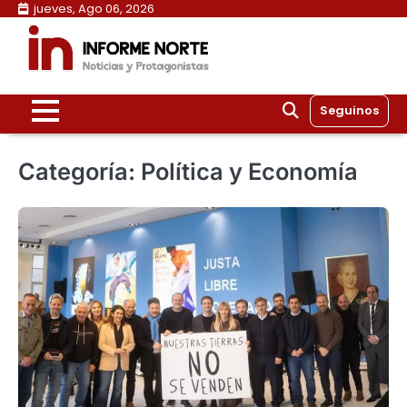
Skip
jueves, Ago 06, 2026
to
content
Seguinos
Categoría:
Política y Economía