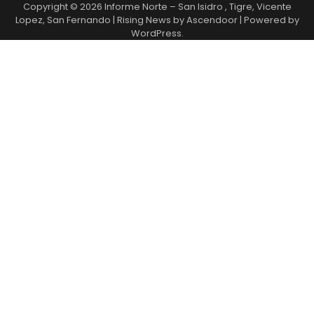
Copyright © 2026
Informe Norte – San Isidro , Tigre, Vicente
Lopez, San Fernando
| Rising News by
Ascendoor
| Powered by
WordPress
.