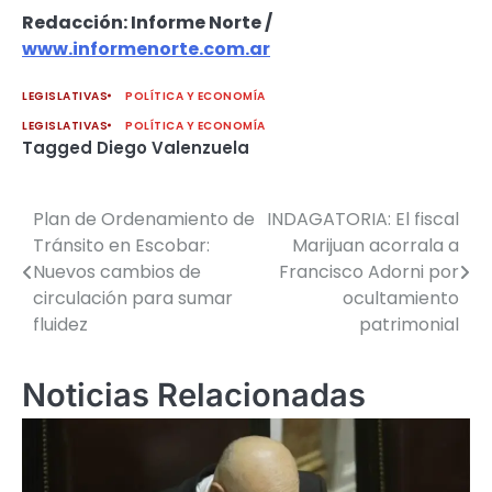
Redacción: Informe Norte /
www.informenorte.com.ar
LEGISLATIVAS
POLÍTICA Y ECONOMÍA
LEGISLATIVAS
POLÍTICA Y ECONOMÍA
Tagged
Diego Valenzuela
Plan de Ordenamiento de
INDAGATORIA: El fiscal
Navegación
Tránsito en Escobar:
Marijuan acorrala a
de
Nuevos cambios de
Francisco Adorni por
circulación para sumar
ocultamiento
entradas
fluidez
patrimonial
Noticias Relacionadas