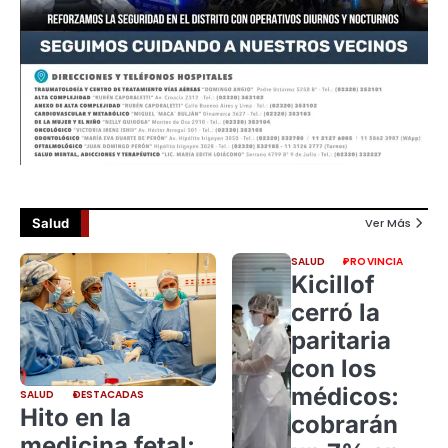
Salud
Ver Más
SALUD
PROVINCIA
Kicillof
cerró la
paritaria
con los
médicos:
SALUD
DESTACADAS
Hito en la
cobrarán
medicina fetal: