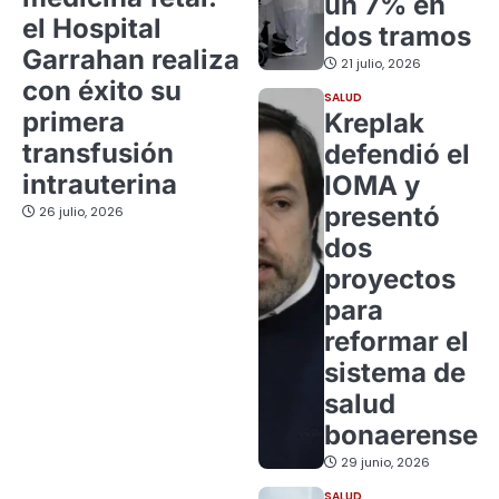
un 7% en
el Hospital
dos tramos
Garrahan realiza
21 julio, 2026
con éxito su
SALUD
primera
Kreplak
transfusión
defendió el
intrauterina
IOMA y
presentó
26 julio, 2026
dos
proyectos
para
reformar el
sistema de
salud
bonaerense
29 junio, 2026
SALUD