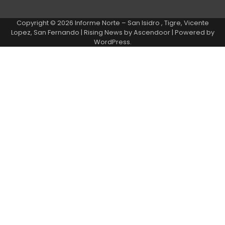
Copyright © 2026
Informe Norte – San Isidro , Tigre, Vicente
Lopez, San Fernando
| Rising News by
Ascendoor
| Powered by
WordPress
.