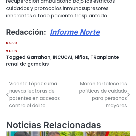
recuperación ambulatoria bajo los estrictos
cuidados y protocolos inmunosupresores
inherentes a todo paciente trasplantado.
Redacción:
Informe Norte
SALUD
SALUD
Tagged
Garrahan
,
INCUCAI
,
Niños
,
TRanplante
renal de gemelas
Vicente López suma
Morón fortalece las
Navegación
nuevas lectoras de
políticas de cuidado
de
patentes en accesos
para personas
contra el delito
mayores
entradas
Noticias Relacionadas