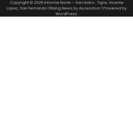
Copyright © 2026
Informe Norte – San Isidro , Tigre, Vicente
Lopez, San Fernando
| Rising News by
Ascendoor
| Powered by
WordPress
.