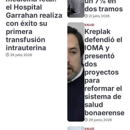
un 7% en
el Hospital
dos tramos
Garrahan realiza
21 julio, 2026
con éxito su
SALUD
primera
Kreplak
transfusión
defendió el
intrauterina
IOMA y
presentó
26 julio, 2026
dos
proyectos
para
reformar el
sistema de
salud
bonaerense
29 junio, 2026
SALUD