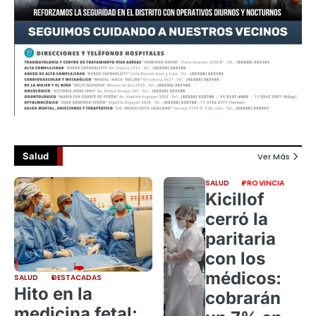
Salud
Ver Más
SALUD
PROVINCIA
Kicillof
cerró la
paritaria
con los
médicos:
SALUD
DESTACADAS
Hito en la
cobrarán
medicina fetal: