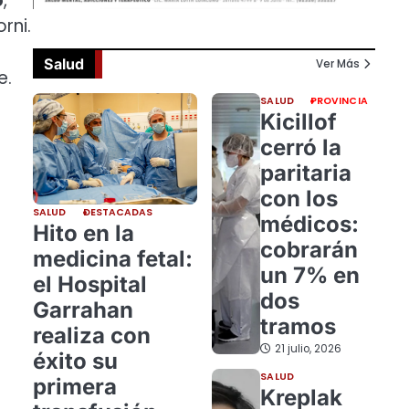
o
,
rni.
Salud
Ver Más
e.
SALUD
PROVINCIA
Kicillof
cerró la
paritaria
con los
SALUD
DESTACADAS
médicos:
Hito en la
cobrarán
medicina fetal:
un 7% en
el Hospital
dos
Garrahan
tramos
realiza con
21 julio, 2026
éxito su
SALUD
primera
Kreplak