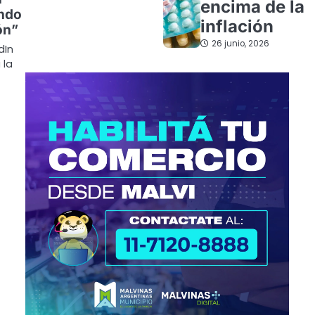
encima de la
endo
inflación
ón”
26 junio, 2026
dIn
 la