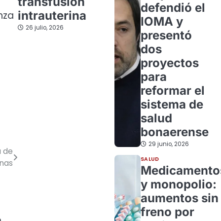
transfusión
defendió el
intrauterina
nza
IOMA y
26 julio, 2026
presentó
dos
proyectos
para
reformar el
sistema de
salud
bonaerense
29 junio, 2026
a de
SALUD
inas
Medicamento
y monopolio:
aumentos sin
freno por
n