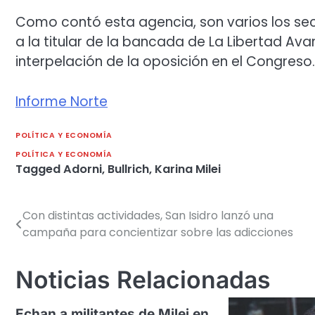
Como contó esta agencia, son varios los se
a la titular de la bancada de La Libertad Ava
interpelación de la oposición en el Congreso.
Informe Norte
POLÍTICA Y ECONOMÍA
POLÍTICA Y ECONOMÍA
Tagged
Adorni
,
Bullrich
,
Karina Milei
Con distintas actividades, San Isidro lanzó una
Navegación
campaña para concientizar sobre las adicciones
de
entradas
Noticias Relacionadas
Echan a militantes de Milei en