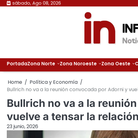
Skip
sábado, Ago 08, 2026
to
content
Portada
Zona Norte
Zona Noroeste
Zona Oeste
C
Home
Política y Economía
Bullrich no va a la reunión convocada por Adorni y vuel
Bullrich no va a la reuni
vuelve a tensar la relación
23 junio, 2026