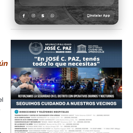
gún
el
.