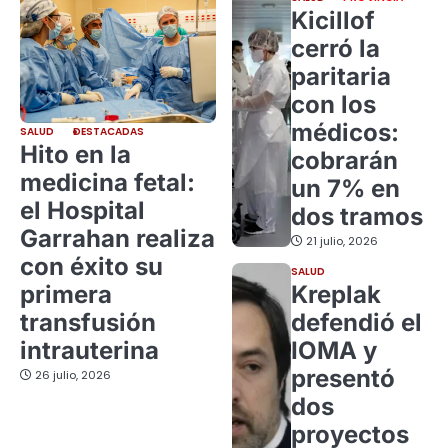
Kicillof
cerró la
paritaria
con los
médicos:
SALUD
DESTACADAS
Hito en la
cobrarán
medicina fetal:
un 7% en
el Hospital
dos tramos
Garrahan realiza
21 julio, 2026
con éxito su
SALUD
primera
Kreplak
transfusión
defendió el
intrauterina
IOMA y
presentó
26 julio, 2026
dos
proyectos