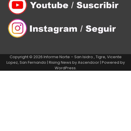
Copyright © 2026
Informe Norte – San Isidro , Tigre, Vicente
Lopez, San Fernando
| Rising News by
Ascendoor
| Powered by
WordPress
.