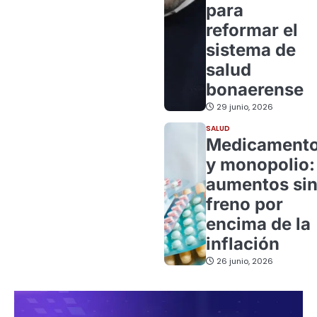
para
reformar el
sistema de
salud
bonaerense
29 junio, 2026
SALUD
Medicament
y monopolio:
aumentos si
freno por
encima de la
inflación
26 junio, 2026