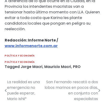
A diferencia de lo que ocurre en la Ciudad, en la
Provincia los intendentes macristas van a
tensionar hasta último momento con LLA. Quieren
evitar a toda costa que Karina les plante
candidatos locales que pongan en peligro su
reelección.
Redacción: Informe Norte /
www.informenorte.com.ar
POLÍTICA Y ECONOMÍA
POLÍTICA Y ECONOMÍA
Tagged
Jorge Macri
,
Mauricio Macri
,
PRO
La realidad es una
San Fernando rescató a dos
Navegación
emergencia no
lobos marinos en pocos días,
de
puede esperar,
en conjunto con
Mario Ishii*
especialistas
entradas