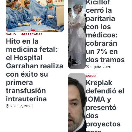
Kicillof
cerró la
paritaria
con los
médicos:
SALUD
DESTACADAS
Hito en la
cobrarán
medicina fetal:
un 7% en
el Hospital
dos tramos
Garrahan realiza
21 julio, 2026
con éxito su
SALUD
primera
Kreplak
transfusión
defendió el
intrauterina
IOMA y
presentó
26 julio, 2026
dos
proyectos