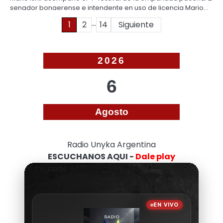
senador bonaerense e intendente en uso de licencia Mario…
…
Paginación
1
2
14
Siguiente
de
entradas
2026
6
Agosto
Radio Unyka Argentina
ESCUCHANOS AQUI -
Dale play