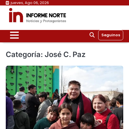
Skip
jueves, Ago 06, 2026
to
content
Seguinos
Categoría:
José C. Paz