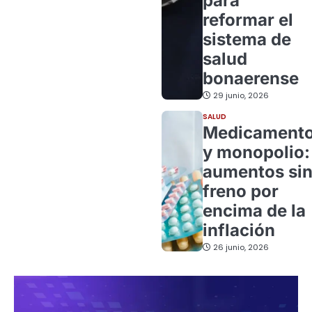
para
reformar el
sistema de
salud
bonaerense
29 junio, 2026
SALUD
Medicament
y monopolio:
aumentos si
freno por
encima de la
inflación
26 junio, 2026