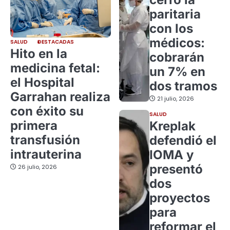
paritaria
con los
médicos:
SALUD
DESTACADAS
Hito en la
cobrarán
medicina fetal:
un 7% en
el Hospital
dos tramos
Garrahan realiza
21 julio, 2026
con éxito su
SALUD
primera
Kreplak
transfusión
defendió el
intrauterina
IOMA y
presentó
26 julio, 2026
dos
proyectos
para
reformar el