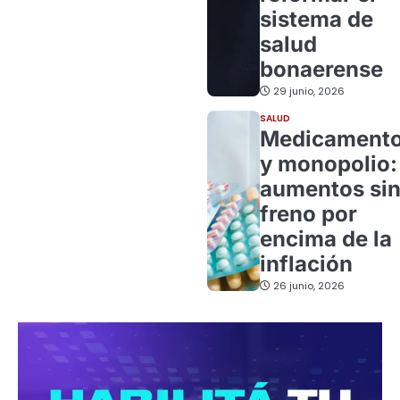
sistema de
salud
bonaerense
29 junio, 2026
SALUD
Medicament
y monopolio:
aumentos si
freno por
encima de la
inflación
26 junio, 2026