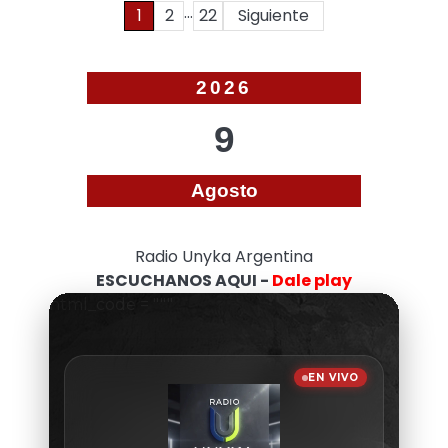
…
Paginación
1
2
22
Siguiente
de
entradas
2026
9
Agosto
Radio Unyka Argentina
ESCUCHANOS AQUI -
Dale play