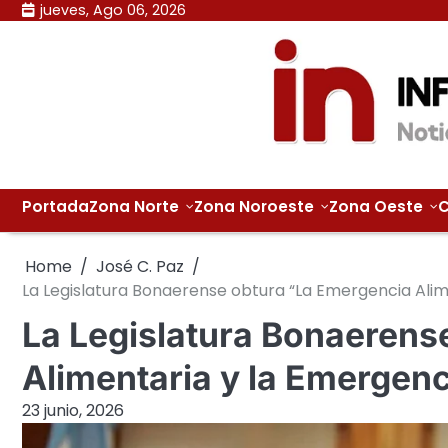
Skip
jueves, Ago 06, 2026
to
content
Portada
Zona Norte
Zona Noroeste
Zona Oeste
C
Home
José C. Paz
La Legislatura Bonaerense obtura “La Emergencia Alime
La Legislatura Bonaerens
Alimentaria y la Emergenci
23 junio, 2026