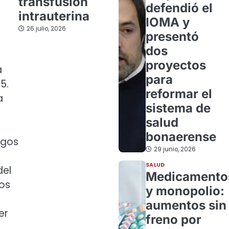
transfusión
defendió el
intrauterina
IOMA y
26 julio, 2026
presentó
dos
proyectos
a
para
5.
reformar el
a
sistema de
salud
bonaerense
rgos
29 junio, 2026
SALUD
del
Medicamento
los
y monopolio:
aumentos sin
er
freno por