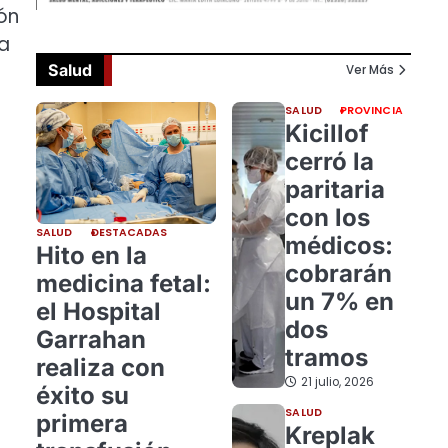
ón
ía
Salud
Ver Más
SALUD
PROVINCIA
Kicillof
cerró la
paritaria
con los
SALUD
DESTACADAS
médicos:
Hito en la
cobrarán
medicina fetal:
un 7% en
el Hospital
dos
Garrahan
tramos
realiza con
21 julio, 2026
éxito su
SALUD
primera
Kreplak