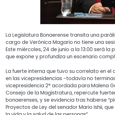
La Legislatura Bonaerense transita una paráli
cargo de Verónica Magario no tiene una sesi
Este miércoles, 24 de junio a la 13:00 será l
que expone y profundiza un escenario complej
La fuerte interna que tuvo su correlato en e
en las vicepresidencias -todavía no terminad
vicepresidencia 2° acordada para Malena Gal
Consejo de la Magistratura, repercute fuert
bonaerenses, y se evidencia tras haberse “
Proyectos de Ley del senador Mario Ishii, que
la vida y la salud de las personas”.