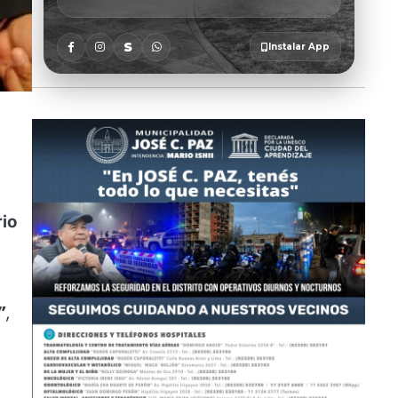
rio
”
,