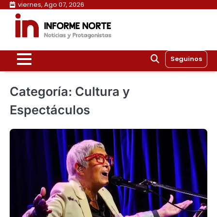
Skip
viernes, Ago 07, 2026
to
content
Seguinos
Categoría:
Cultura y
Espectáculos