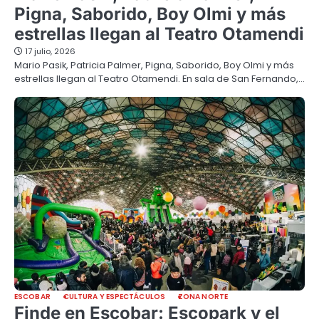
Pigna, Saborido, Boy Olmi y más
estrellas llegan al Teatro Otamendi
17 julio, 2026
Mario Pasik, Patricia Palmer, Pigna, Saborido, Boy Olmi y más
estrellas llegan al Teatro Otamendi. En sala de San Fernando,…
ESCOBAR
CULTURA Y ESPECTÁCULOS
ZONA NORTE
Finde en Escobar: Escopark y el