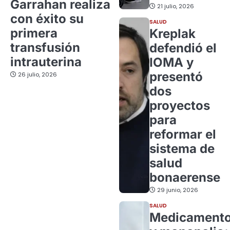
Garrahan realiza
21 julio, 2026
con éxito su
SALUD
primera
Kreplak
transfusión
defendió el
intrauterina
IOMA y
presentó
26 julio, 2026
dos
proyectos
para
reformar el
sistema de
salud
bonaerense
29 junio, 2026
SALUD
Medicament