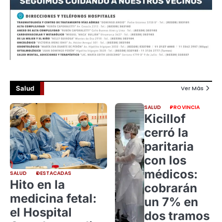
Salud
Ver Más
SALUD
PROVINCIA
Kicillof
cerró la
paritaria
con los
médicos:
SALUD
DESTACADAS
Hito en la
cobrarán
medicina fetal:
un 7% en
el Hospital
dos tramos