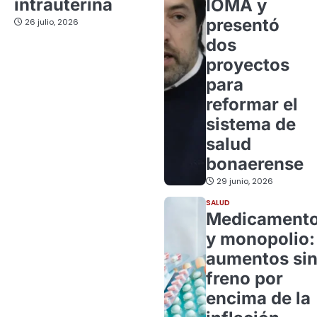
intrauterina
IOMA y
presentó
26 julio, 2026
dos
proyectos
para
reformar el
sistema de
salud
bonaerense
29 junio, 2026
SALUD
Medicament
y monopolio:
aumentos si
freno por
encima de la