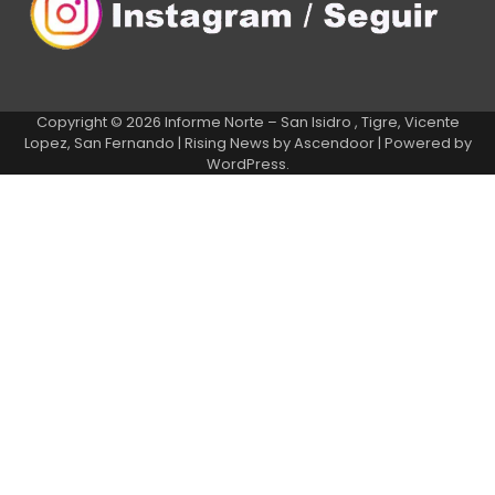
Copyright © 2026
Informe Norte – San Isidro , Tigre, Vicente
Lopez, San Fernando
| Rising News by
Ascendoor
| Powered by
WordPress
.