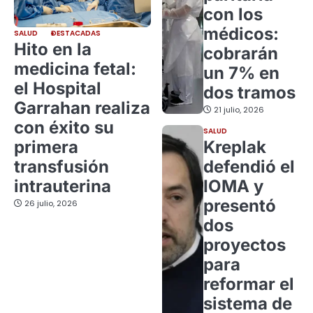
con los
médicos:
SALUD
DESTACADAS
Hito en la
cobrarán
medicina fetal:
un 7% en
el Hospital
dos tramos
Garrahan realiza
21 julio, 2026
con éxito su
SALUD
primera
Kreplak
transfusión
defendió el
intrauterina
IOMA y
presentó
26 julio, 2026
dos
proyectos
para
reformar el
sistema de