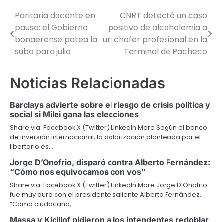
Paritaria docente en
CNRT detectó un caso
Navegación
pausa: el Gobierno
positivo de alcoholemia a
de
bonaerense patea la
un chofer profesional en la
suba para julio
Terminal de Pacheco
entradas
Noticias Relacionadas
Barclays advierte sobre el riesgo de crisis política y
social si Milei gana las elecciones
Share via: Facebook X (Twitter) LinkedIn More Según el banco
de inversión internacional, la dolarización planteada por el
libertario es…
Jorge D’Onofrio, disparó contra Alberto Fernández:
“Cómo nos equivocamos con vos”
Share via: Facebook X (Twitter) LinkedIn More Jorge D’Onofrio
fue muy duro con el presidente saliente Alberto Fernández.
“Como ciudadano,…
Massa y Kicillof pidieron a los intendentes redoblar