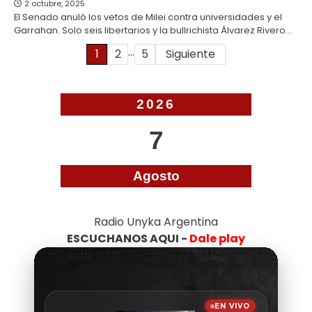
2 octubre, 2025
El Senado anuló los vetos de Milei contra universidades y el
Garrahan. Solo seis libertarios y la bullrichista Álvarez Rivero…
…
Paginación
1
2
5
Siguiente
de
entradas
2026
7
Agosto
Radio Unyka Argentina
ESCUCHANOS AQUI -
Dale play