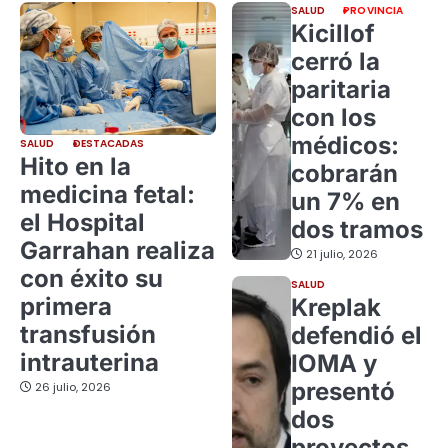
SALUD
PROVINCIA
Kicillof
cerró la
paritaria
con los
médicos:
SALUD
DESTACADAS
Hito en la
cobrarán
medicina fetal:
un 7% en
el Hospital
dos tramos
Garrahan realiza
21 julio, 2026
con éxito su
SALUD
primera
Kreplak
transfusión
defendió el
intrauterina
IOMA y
presentó
26 julio, 2026
dos
proyectos