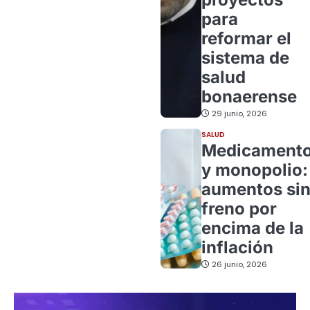
para
reformar el
sistema de
salud
bonaerense
29 junio, 2026
SALUD
Medicament
y monopolio:
aumentos si
freno por
encima de la
inflación
26 junio, 2026