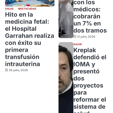
con los
médicos:
SALUD
DESTACADAS
Hito en la
cobrarán
medicina fetal:
un 7% en
el Hospital
dos tramos
Garrahan realiza
21 julio, 2026
con éxito su
SALUD
primera
Kreplak
transfusión
defendió el
intrauterina
IOMA y
presentó
26 julio, 2026
dos
proyectos
para
reformar el
sistema de