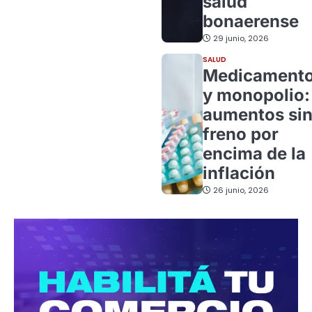
salud
bonaerense
29 junio, 2026
SALUD
Medicament
y monopolio:
aumentos si
freno por
encima de la
inflación
26 junio, 2026