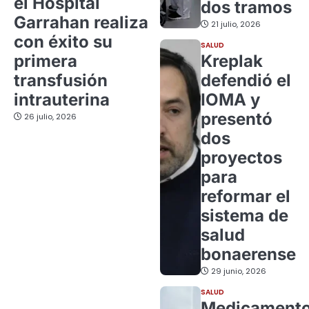
el Hospital
dos tramos
Garrahan realiza
21 julio, 2026
con éxito su
SALUD
primera
Kreplak
transfusión
defendió el
intrauterina
IOMA y
presentó
26 julio, 2026
dos
proyectos
para
reformar el
sistema de
salud
bonaerense
29 junio, 2026
SALUD
Medicament