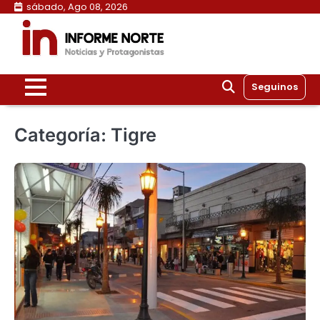
Skip
sábado, Ago 08, 2026
to
content
Seguinos
Categoría:
Tigre