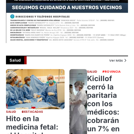
Salud
Ver Más
SALUD
PROVINCIA
Kicillof
cerró la
paritaria
con los
médicos:
SALUD
DESTACADAS
Hito en la
cobrarán
medicina fetal:
un 7% en