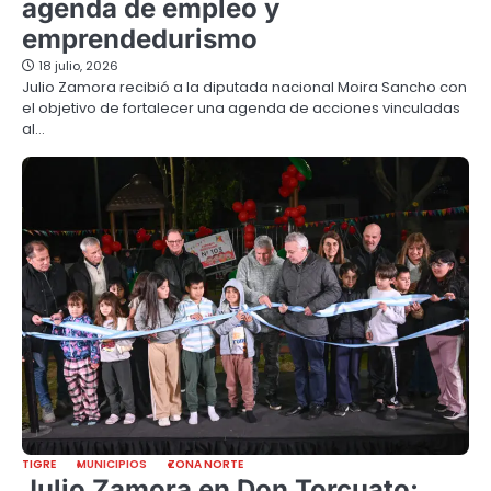
agenda de empleo y
emprendedurismo
18 julio, 2026
Julio Zamora recibió a la diputada nacional Moira Sancho con
el objetivo de fortalecer una agenda de acciones vinculadas
al…
TIGRE
MUNICIPIOS
ZONA NORTE
Julio Zamora en Don Torcuato: