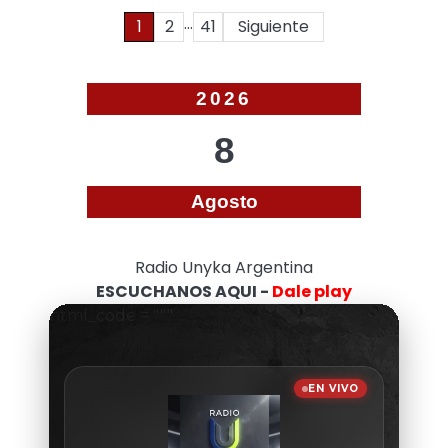
…
Paginación
1
2
41
Siguiente
de
entradas
2026
8
Agosto
Radio Unyka Argentina
ESCUCHANOS AQUI -
Dale play