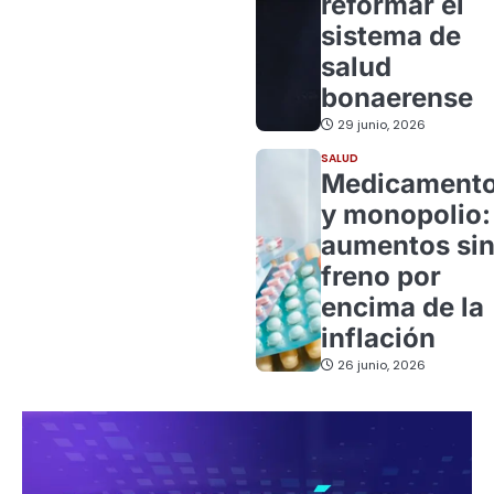
reformar el
sistema de
salud
bonaerense
29 junio, 2026
SALUD
Medicament
y monopolio:
aumentos si
freno por
encima de la
inflación
26 junio, 2026