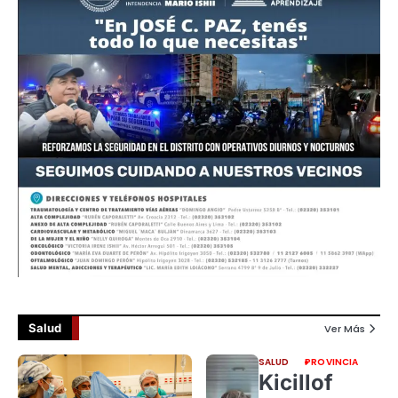
Salud
Ver Más
SALUD
PROVINCIA
Kicillof