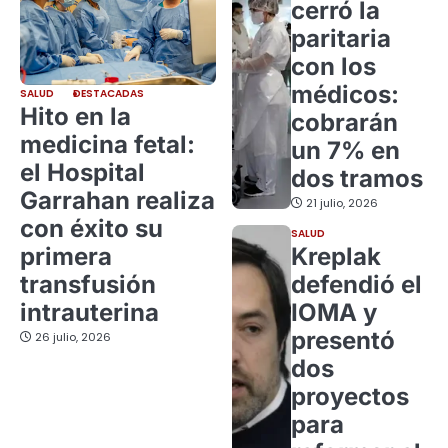
cerró la
paritaria
con los
médicos:
SALUD
DESTACADAS
Hito en la
cobrarán
medicina fetal:
un 7% en
el Hospital
dos tramos
Garrahan realiza
21 julio, 2026
con éxito su
SALUD
primera
Kreplak
transfusión
defendió el
intrauterina
IOMA y
presentó
26 julio, 2026
dos
proyectos
para