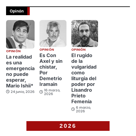
Opinón
OPINIÓN
OPINIÓN
OPINIÓN
Es Con
El rugido
La realidad
Axel y sin
de la
es una
chistar,
vulgaridad
emergencia
Por
como
no puede
Demetrio
liturgia del
esperar,
Iramain
poder por
Mario Ishii*
Lisandro
16 marzo,
24 junio, 2026
2026
Prieto
Femenía
6 marzo,
2026
2026