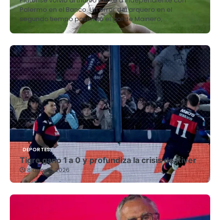
Platense volvió al triunfo frente a Independiente con
Palermo en el Banco. Un error del arquero en el
segundo tiempo posibilitó el gol de Mainero,…
DEPORTES
Tigre gano 1 a 0 y profundiza la crisis de River
8 agosto, 2026