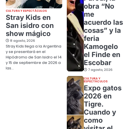
obra “No
CULTURA Y ESPECTÁCULOS
me
Stray Kids en
acuerdo las
San isidro con
cosas” y la
show mágico
feria
8 agosto, 2026
Kamogelo
Stray Kids llega a la Argentina
y se presentará en el
el Finde en
Hipódromo de San Isidro el 14
Escobar
y 15 de septiembre de 2026 a
las…
7 agosto, 2026
CULTURA Y
ESPECTÁCULOS
Expo gatos
2026 en
Tigre.
Cuando y
como
visitar el