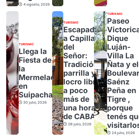
4 agosto, 2026
TURISMO
Paseo
TURISMO
Escapada
Victoric
a Capilla
Dique
TURISMO
del
Luján-
Llega la
Señor:
Villa La
Fiesta de
Tradición,
Ñata y el
la
parrilla y
Bouleva
Mermelada
locro libre
Saénz
en
a poco
Peña en
Suipacha
más de
Tigre ,
30 julio, 2026
una hora
porque
de CABA
tenés qu
visitarlo
28 julio, 2026
24 julio, 2026