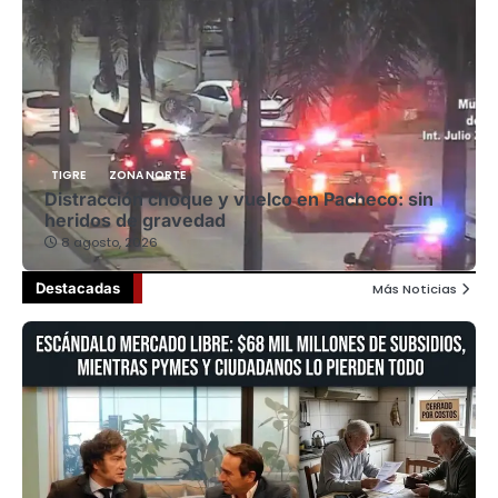
TIGRE
ZONA NORTE
Distracción choque y vuelco en Pacheco: sin
heridos de gravedad
8 agosto, 2026
Destacadas
Más Noticias