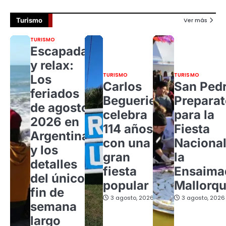
Turismo
Ver más
TURISMO
Escapadas
y relax:
TURISMO
TURISMO
Los
Carlos
San Pedr
feriados
Beguerie
Preparat
de agosto
celebra
para la
2026 en
114 años
Fiesta
Argentina
con una
Nacional
y los
gran
la
detalles
fiesta
Ensaima
del único
popular
Mallorqu
fin de
3 agosto, 2026
3 agosto, 2026
semana
largo