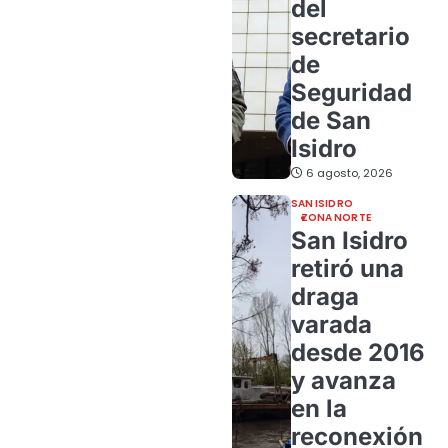
del
secretario
de
Seguridad
de San
Isidro
6 agosto, 2026
SAN ISIDRO
ZONA NORTE
San Isidro
retiró una
draga
varada
desde 2016
y avanza
en la
reconexión