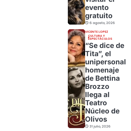
evento
gratuito
6 agosto, 2026
VICENTE LOPEZ
CULTURA Y
ESPECTÁCULOS
“Se dice de
Tita”, el
unipersonal
homenaje
de Bettina
Brozzo
llega al
Teatro
Núcleo de
Olivos
31 julio, 2026