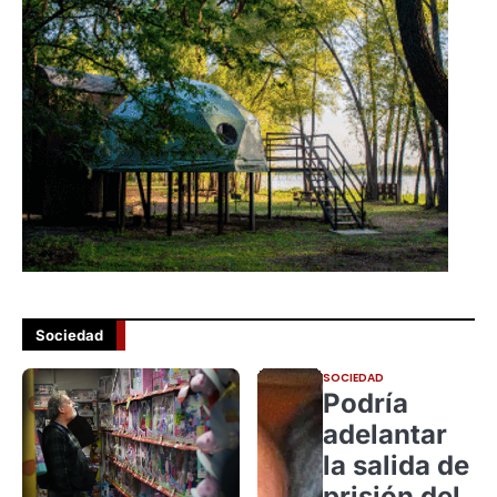
Sociedad
SOCIEDAD
Podría
adelantar
la salida de
prisión del