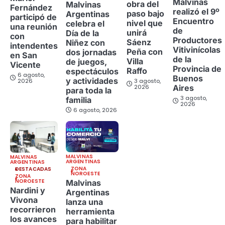
Malvinas
obra del
Malvinas
Fernández
realizó el 9º
paso bajo
Argentinas
participó de
Encuentro
nivel que
celebra el
una reunión
de
unirá
Día de la
con
Productores
Sáenz
Niñez con
intendentes
Vitivinícolas
Peña con
dos jornadas
en San
de la
Villa
de juegos,
Vicente
Provincia de
Raffo
espectáculos
6 agosto,
Buenos
y actividades
2026
3 agosto,
Aires
2026
para toda la
3 agosto,
familia
2026
6 agosto, 2026
MALVINAS
MALVINAS
ARGENTINAS
ARGENTINAS
ZONA
DESTACADAS
NOROESTE
ZONA
NOROESTE
Malvinas
Nardini y
Argentinas
Vivona
lanza una
recorrieron
herramienta
los avances
para habilitar