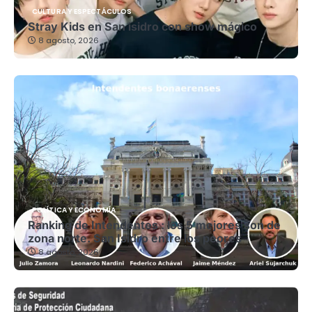
CULTURA Y ESPECTÁCULOS
Stray Kids en San isidro con show mágico
8 agosto, 2026
POLÍTICA Y ECONOMÍA
Ranking de Intendentes : los 5 mejores son de
zona norte. San Isidro entre los peores
8 agosto, 2026