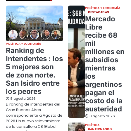
POLÍTICA Y ECONOMÍA
DESTACADAS
Mercado
Libre
recibe 68
mil
POLÍTICA Y ECONOMÍA
Ranking de
millones en
Intendentes : los
subsidios
5 mejores son
mientras
de zona norte.
los
San Isidro entre
argentinos
los peores
pagan el
8 agosto, 2026
costo de la
El ranking de intendentes del
austeridad
Gran Buenos Aires
correspondiente a Agosto de
8 agosto, 2026
2026 Un nuevo relevamiento
POLÍTICA
de la consultora CB Global
SAN FERNANDO