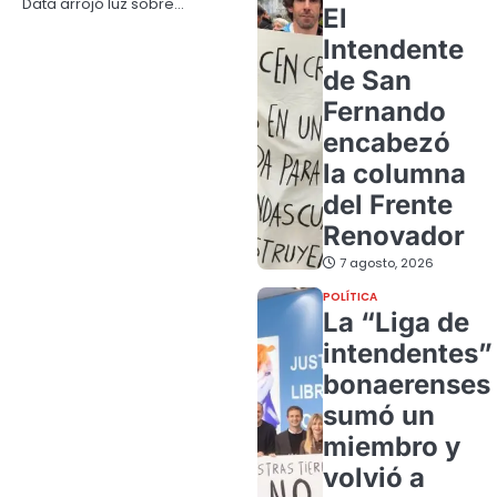
Data arrojó luz sobre…
El
Intendente
de San
Fernando
encabezó
la columna
del Frente
Renovador
7 agosto, 2026
POLÍTICA
La “Liga de
intendentes”
bonaerenses
sumó un
miembro y
volvió a