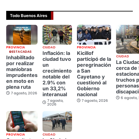
Todo Buenos Aires
PROVINCIA
CIUDAD
PROVINCIA
DESTACADAS
Inflación: la
Kicillof
CIUDAD
Inhabilitado
ciudad tuvo
participó de la
La Ciuda
por realizar
un
peregrinación
cerca de
maniobras
crecimiento
a San
estacion
imprudentes
notable del
Cayetano y
truchos 
en moto en
2.9% con
cuestionó al
personas
plena ruta
un 33,2%
Gobierno
discapac
7 agosto, 2026
interanual
nacional
6 agosto,
7 agosto,
7 agosto, 2026
2026
PROVINCIA
CIUDAD