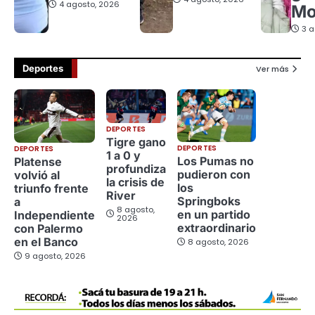
4 agosto, 2026
Mo
3 a
Deportes
Ver más
DEPORTES
Tigre gano
DEPORTES
DEPORTES
1 a 0 y
Los Pumas no
Platense
profundiza
pudieron con
volvió al
la crisis de
los
triunfo frente
River
Springboks
a
8 agosto,
en un partido
Independiente
2026
extraordinario
con Palermo
en el Banco
8 agosto, 2026
9 agosto, 2026