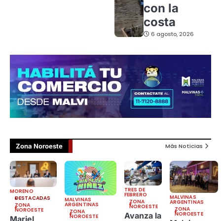
con la
costa
6 agosto, 2026
Zona Noroeste
Más Noticias
TRES DE
MORENO
FEBRERO
MALVINAS
DESTACADAS
MALVINAS
ZONA
ARGENTINAS
ARGENTINAS
ZONA
NOROESTE
ZONA
NOROESTE
ZONA
NOROESTE
Avanza la
NOROESTE
Mariel