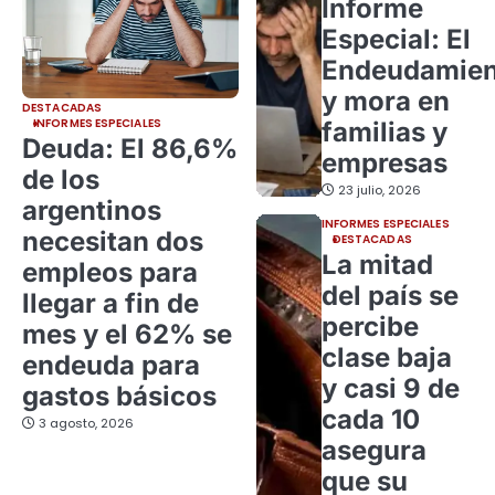
Informe
Especial: El
Endeudamien
y mora en
DESTACADAS
INFORMES ESPECIALES
familias y
Deuda: El 86,6%
empresas
de los
23 julio, 2026
argentinos
INFORMES ESPECIALES
necesitan dos
DESTACADAS
La mitad
empleos para
del país se
llegar a fin de
percibe
mes y el 62% se
clase baja
endeuda para
y casi 9 de
gastos básicos
cada 10
3 agosto, 2026
asegura
que su