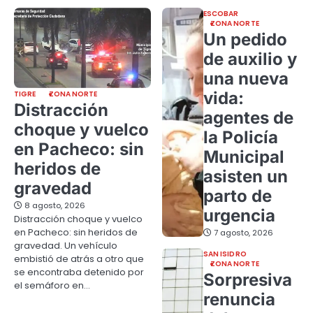
ESCOBAR
ZONA NORTE
Un pedido
de auxilio y
una nueva
vida:
TIGRE
ZONA NORTE
Distracción
agentes de
choque y vuelco
la Policía
en Pacheco: sin
Municipal
heridos de
asisten un
gravedad
parto de
8 agosto, 2026
urgencia
Distracción choque y vuelco
en Pacheco: sin heridos de
7 agosto, 2026
gravedad. Un vehículo
SAN ISIDRO
embistió de atrás a otro que
ZONA NORTE
se encontraba detenido por
Sorpresiva
el semáforo en…
renuncia