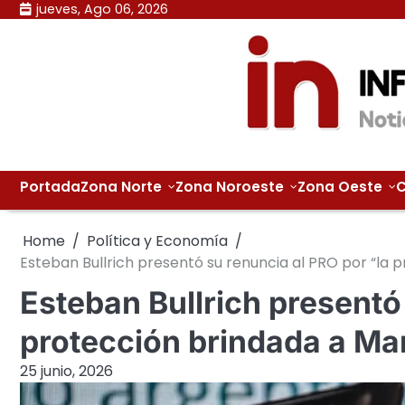
Skip
jueves, Ago 06, 2026
to
content
Portada
Zona Norte
Zona Noroeste
Zona Oeste
C
Home
Política y Economía
Esteban Bullrich presentó su renuncia al PRO por “la 
Esteban Bullrich presentó
protección brindada a Ma
25 junio, 2026