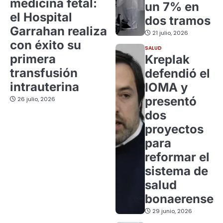
medicina fetal:
un 7% en
el Hospital
dos tramos
Garrahan realiza
21 julio, 2026
con éxito su
SALUD
primera
Kreplak
transfusión
defendió el
intrauterina
IOMA y
presentó
26 julio, 2026
dos
proyectos
para
reformar el
sistema de
salud
bonaerense
29 junio, 2026