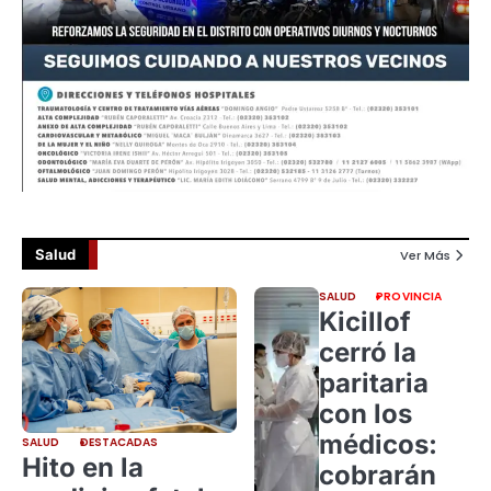
Salud
Ver Más
SALUD
PROVINCIA
Kicillof
cerró la
paritaria
con los
médicos:
SALUD
DESTACADAS
Hito en la
cobrarán