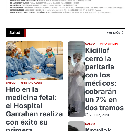
Salud
Ver Más
SALUD
PROVINCIA
Kicillof
cerró la
paritaria
con los
médicos:
SALUD
DESTACADAS
Hito en la
cobrarán
medicina fetal:
un 7% en
el Hospital
dos tramos
Garrahan realiza
21 julio, 2026
con éxito su
SALUD
primera
Kreplak