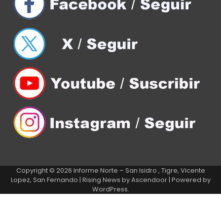
Copyright © 2026
Informe Norte – San Isidro , Tigre, Vicente
Lopez, San Fernando
| Rising News by
Ascendoor
| Powered by
WordPress
.