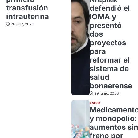
transfusión
defendió el
intrauterina
IOMA y
presentó
26 julio, 2026
dos
proyectos
para
reformar el
sistema de
salud
bonaerense
29 junio, 2026
SALUD
Medicament
y monopolio:
aumentos si
freno por