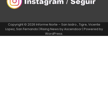
Copyright © 2026
Informe Norte – San Isidro , Tigre, Vicente
Lopez, San Fernando
| Rising News by
Ascendoor
| Powered by
WordPress
.