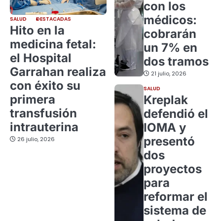
con los
médicos:
SALUD
DESTACADAS
Hito en la
cobrarán
medicina fetal:
un 7% en
el Hospital
dos tramos
Garrahan realiza
21 julio, 2026
con éxito su
SALUD
primera
Kreplak
transfusión
defendió el
intrauterina
IOMA y
presentó
26 julio, 2026
dos
proyectos
para
reformar el
sistema de