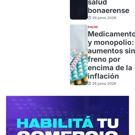
salud
bonaerense
29 junio, 2026
SALUD
Medicament
y monopolio:
aumentos si
freno por
encima de la
inflación
26 junio, 2026