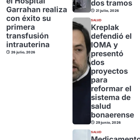
el Hospital
dos tramos
Garrahan realiza
21 julio, 2026
con éxito su
SALUD
primera
Kreplak
transfusión
defendió el
intrauterina
IOMA y
presentó
26 julio, 2026
dos
proyectos
para
reformar el
sistema de
salud
bonaerense
29 junio, 2026
SALUD
Medicament