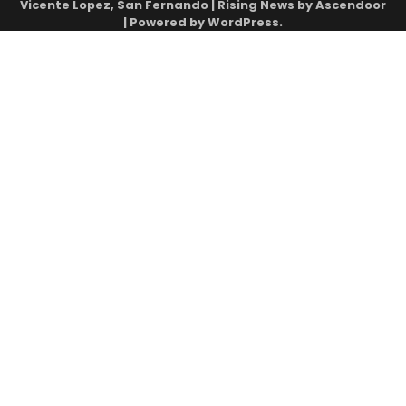
Vicente Lopez, San Fernando
| Rising News by
Ascendoor
| Powered by
WordPress
.