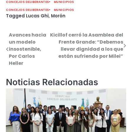
CONCEJOS DELIBERANTES
MUNICIPIOS
CONCEJOS DELIBERANTES
MUNICIPIOS
Tagged
Lucas Ghi
,
Morón
Avances hacia
Kicillof cerró la Asamblea del
Navegación
un modelo
Frente Grande: “Debemos
de
insostenible,
llevar dignidad a los que
Por Carlos
están sufriendo por Milei”
entradas
Heller
Noticias Relacionadas