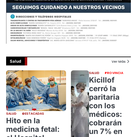
Salud
Ver Más
SALUD
PROVINCIA
Kicillof
cerró la
paritaria
con los
médicos:
SALUD
DESTACADAS
Hito en la
cobrarán
medicina fetal:
un 7% en