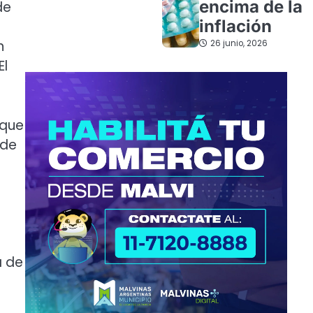
encima de la
de
inflación
n
26 junio, 2026
El
 que
 de
a de