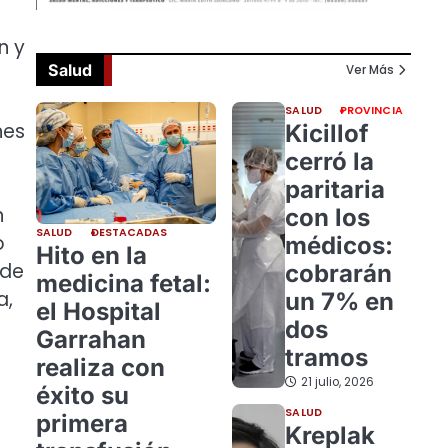
n y
Salud
e
Ver Más
SALUD
PROVINCIA
nes
Kicillof
cerró la
paritaria
n
con los
SALUD
DESTACADAS
o
médicos:
Hito en la
 de
cobrarán
medicina fetal:
a,
un 7% en
el Hospital
dos
Garrahan
tramos
realiza con
21 julio, 2026
éxito su
SALUD
primera
Kreplak