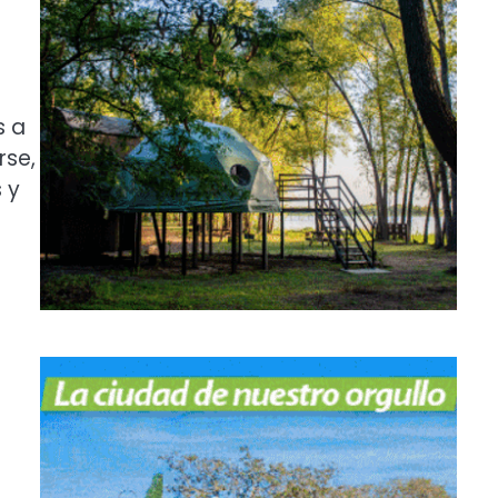
s a
rse,
 y