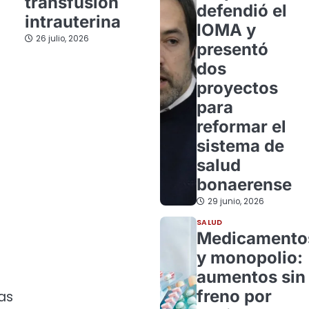
transfusión
defendió el
intrauterina
IOMA y
26 julio, 2026
presentó
dos
proyectos
para
reformar el
sistema de
salud
bonaerense
29 junio, 2026
SALUD
Medicamento
y monopolio:
aumentos sin
freno por
as