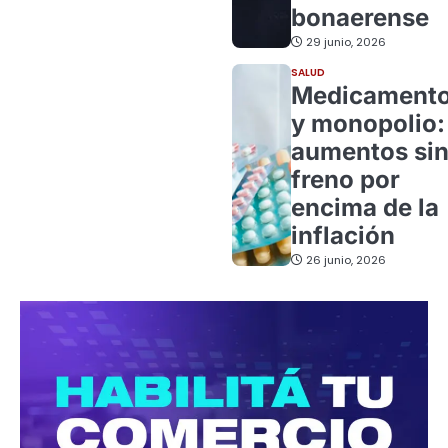
bonaerense
29 junio, 2026
SALUD
Medicament
y monopolio:
aumentos si
freno por
encima de la
inflación
26 junio, 2026