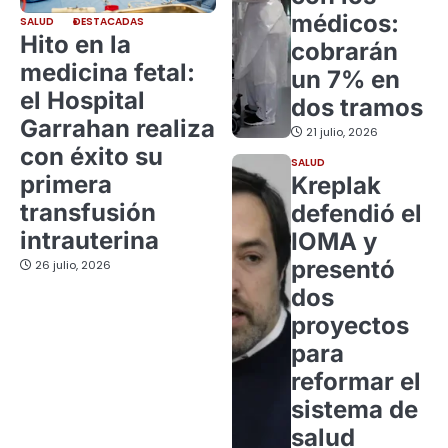
médicos:
SALUD
DESTACADAS
Hito en la
cobrarán
medicina fetal:
un 7% en
el Hospital
dos tramos
Garrahan realiza
21 julio, 2026
con éxito su
SALUD
primera
Kreplak
transfusión
defendió el
intrauterina
IOMA y
presentó
26 julio, 2026
dos
proyectos
para
reformar el
sistema de
salud