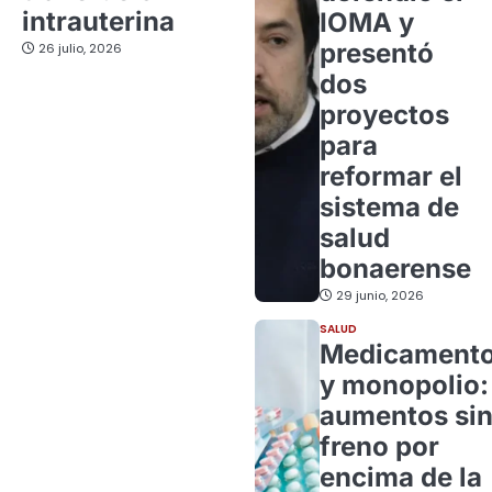
intrauterina
IOMA y
presentó
26 julio, 2026
dos
proyectos
para
reformar el
sistema de
salud
bonaerense
29 junio, 2026
SALUD
Medicament
y monopolio:
aumentos si
freno por
encima de la