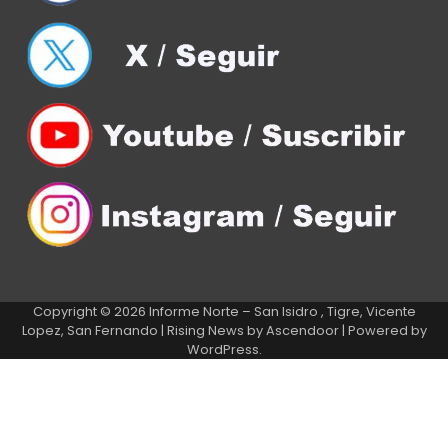
Copyright © 2026
Informe Norte – San Isidro , Tigre, Vicente
Lopez, San Fernando
| Rising News by
Ascendoor
| Powered by
WordPress
.