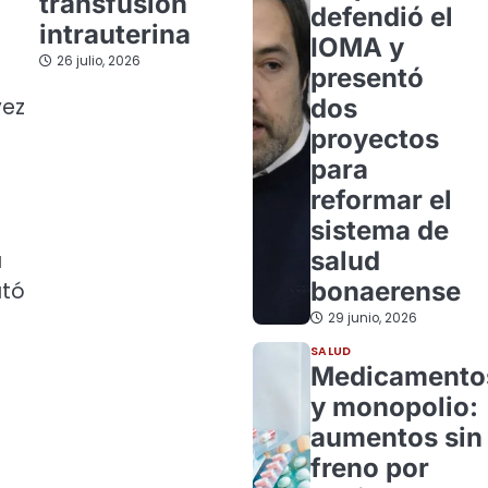
transfusión
defendió el
intrauterina
IOMA y
26 julio, 2026
presentó
dos
vez
proyectos
para
reformar el
sistema de
salud
a
bonaerense
ató
29 junio, 2026
SALUD
Medicamento
y monopolio:
aumentos sin
freno por