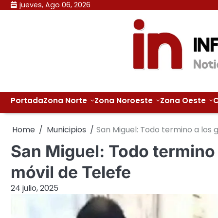
Skip
jueves, Ago 06, 2026
to
content
Portada
Zona Norte
Zona Noroeste
Zona Oeste
C
Home
Municipios
San Miguel: Todo termino a los 
San Miguel: Todo termino 
móvil de Telefe
24 julio, 2025