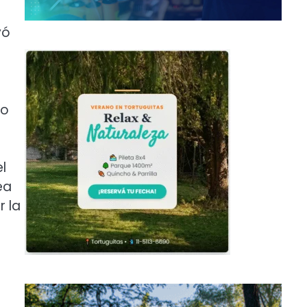
yó
lo
el
ea
r la