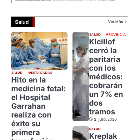
Salud
Ver Más
SALUD
PROVINCIA
Kicillof
cerró la
paritaria
con los
SALUD
DESTACADAS
médicos:
Hito en la
cobrarán
medicina fetal:
un 7% en
el Hospital
dos
Garrahan
tramos
realiza con
21 julio, 2026
éxito su
SALUD
primera
Kreplak