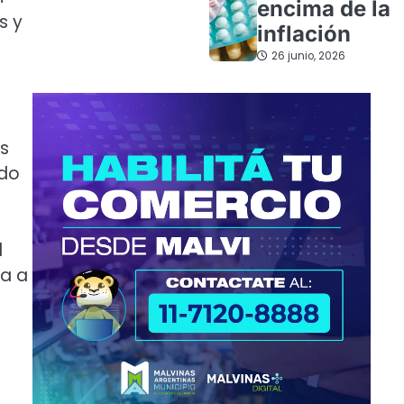
encima de la
s y
inflación
26 junio, 2026
os
ndo
l
da a