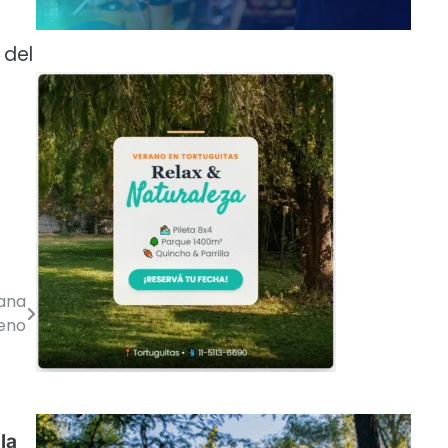
 del
mana
eno
la