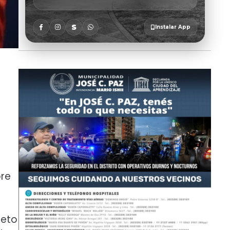
bre
reto