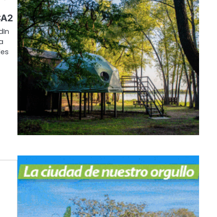
CA2
dIn
a
les