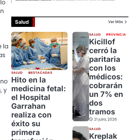
lo
en
Salud
Ver Más
SALUD
PROVINCIA
Kicillof
 la
cerró la
as
paritaria
con los
SALUD
DESTACADAS
médicos:
Hito en la
 no
cobrarán
medicina fetal:
, y
un 7% en
el Hospital
dos
Garrahan
tramos
realiza con
21 julio, 2026
éxito su
SALUD
primera
Kreplak