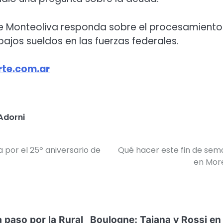
ue Monteoliva responda sobre el procesamiento
bajos sueldos en las fuerzas federales.
te.com.ar
Adorni
a por el 25º aniversario de
Qué hacer este fin de se
en Mor
 paso por la Rural
Boulogne: Taiana y Rossi en 