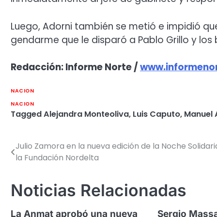
Luego, Adorni también se metió e impidió q
gendarme que le disparó a Pablo Grillo y los 
Redacción: Informe Norte /
www.informenor
NACION
NACION
Tagged
Alejandra Monteoliva
,
Luis Caputo
,
Manuel 
Julio Zamora en la nueva edición de la Noche Solidari
Navegación
la Fundación Nordelta
de
entradas
Noticias Relacionadas
La Anmat aprobó una nueva
Sergio Massa