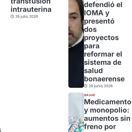
transfusión
defendió el
intrauterina
IOMA y
26 julio, 2026
presentó
dos
proyectos
para
reformar el
sistema de
salud
bonaerense
29 junio, 2026
SALUD
Medicamento
y monopolio:
aumentos sin
freno por
i