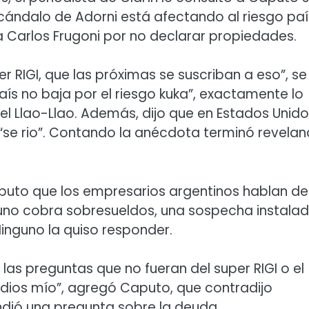
scándalo de Adorni está afectando al riesgo paí
 Carlos Frugoni por no declarar propiedades.
r RIGI, que las próximas se suscriban a eso”, se
aís no baja por el riesgo kuka”, exactamente lo
el Llao-Llao. Además, dijo que en Estados Unid
 “se rio”. Contando la anécdota terminó revela
aputo que los empresarios argentinos hablan de
alguno cobra sobresueldos, una sospecha instala
 Ninguno la quiso responder.
las preguntas que no fueran del super RIGI o el
 dios mío”, agregó Caputo, que contradijo
ndió una pregunta sobre la deuda.