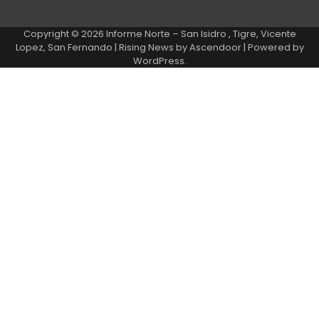
Copyright © 2026
Informe Norte – San Isidro , Tigre, Vicente
Lopez, San Fernando
| Rising News by
Ascendoor
| Powered by
WordPress
.