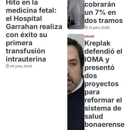
Hito en la
cobrarán
medicina fetal:
un 7% en
el Hospital
dos tramos
Garrahan realiza
21 julio, 2026
con éxito su
SALUD
primera
Kreplak
transfusión
defendió el
intrauterina
IOMA y
presentó
26 julio, 2026
dos
proyectos
para
reformar el
sistema de
salud
bonaerense