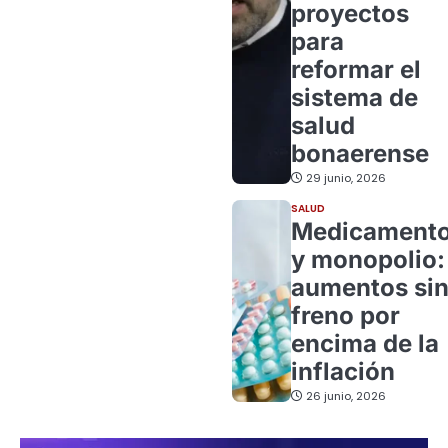
proyectos
para
reformar el
sistema de
salud
bonaerense
29 junio, 2026
SALUD
Medicament
y monopolio:
aumentos si
freno por
encima de la
inflación
26 junio, 2026