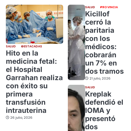
SALUD
PROVINCIA
Kicillof
cerró la
paritaria
con los
médicos:
SALUD
DESTACADAS
Hito en la
cobrarán
medicina fetal:
un 7% en
el Hospital
dos tramos
Garrahan realiza
21 julio, 2026
con éxito su
SALUD
primera
Kreplak
transfusión
defendió el
intrauterina
IOMA y
presentó
26 julio, 2026
dos