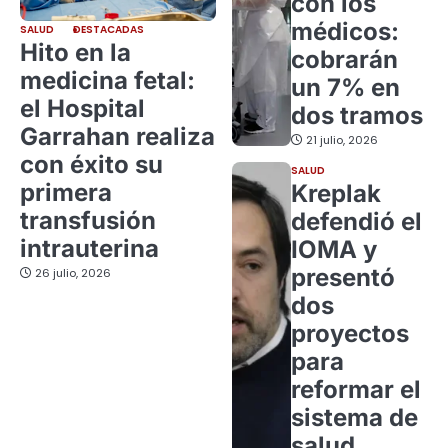
con los
médicos:
SALUD
DESTACADAS
Hito en la
cobrarán
medicina fetal:
un 7% en
el Hospital
dos tramos
Garrahan realiza
21 julio, 2026
con éxito su
SALUD
primera
Kreplak
transfusión
defendió el
intrauterina
IOMA y
presentó
26 julio, 2026
dos
proyectos
para
reformar el
sistema de
salud