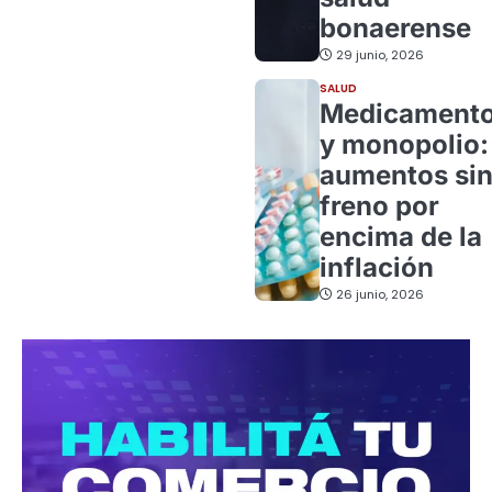
bonaerense
29 junio, 2026
SALUD
Medicament
y monopolio:
aumentos si
freno por
encima de la
inflación
26 junio, 2026