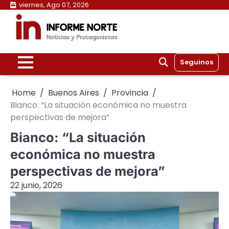
Skip
viernes, Ago 07, 2026
to
content
Seguinos
Home
Buenos Aires
Provincia
Bianco: “La situación económica no muestra
perspectivas de mejora”
Bianco: “La situación
económica no muestra
perspectivas de mejora”
22 junio, 2026