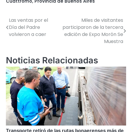
Cuattromo
,
Provincia de Buenos Aires
Las ventas por el
Miles de visitantes
Navegación
Día del Padre
participaron de la tercera
de
volvieron a caer
edición de Expo Morón Se
Muestra
entradas
Noticias Relacionadas
Transporte retiró de las rutas bonaerenses más de