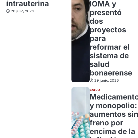
intrauterina
IOMA y
presentó
26 julio, 2026
dos
proyectos
para
reformar el
sistema de
salud
bonaerense
29 junio, 2026
SALUD
Medicament
y monopolio:
aumentos si
freno por
encima de la