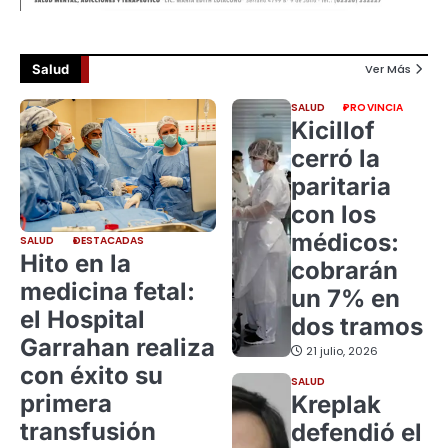
Salud
Ver Más
SALUD
PROVINCIA
Kicillof
cerró la
paritaria
con los
médicos:
SALUD
DESTACADAS
Hito en la
cobrarán
medicina fetal:
un 7% en
el Hospital
dos tramos
Garrahan realiza
21 julio, 2026
con éxito su
SALUD
primera
Kreplak
transfusión
defendió el