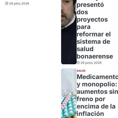
presentó
26 julio, 2026
dos
proyectos
para
reformar el
sistema de
salud
bonaerense
29 junio, 2026
SALUD
Medicament
y monopolio:
aumentos si
freno por
encima de la
inflación