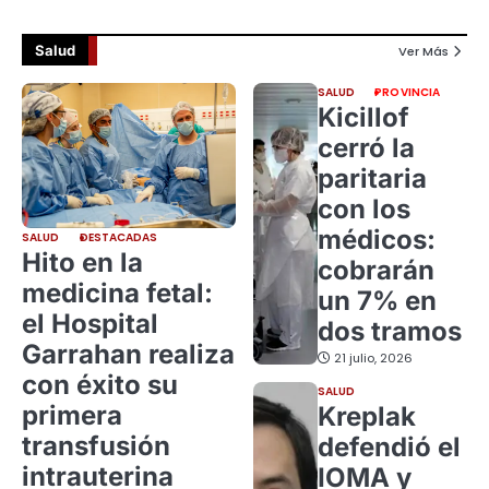
Salud
Ver Más
SALUD
PROVINCIA
Kicillof
cerró la
paritaria
con los
médicos:
SALUD
DESTACADAS
Hito en la
cobrarán
medicina fetal:
un 7% en
el Hospital
dos tramos
Garrahan realiza
21 julio, 2026
con éxito su
SALUD
primera
Kreplak
transfusión
defendió el
intrauterina
IOMA y