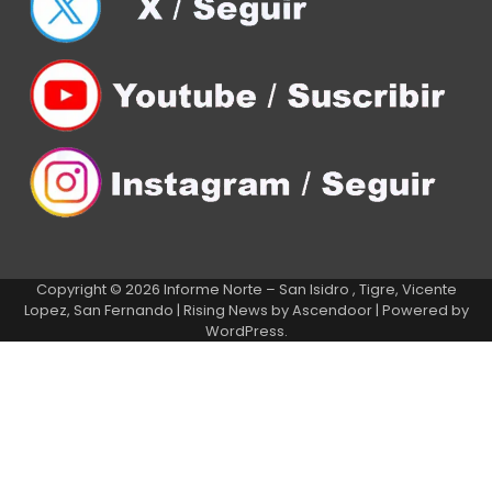
Copyright © 2026
Informe Norte – San Isidro , Tigre, Vicente
Lopez, San Fernando
| Rising News by
Ascendoor
| Powered by
WordPress
.