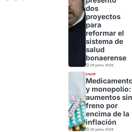
presentó
dos
proyectos
para
reformar el
sistema de
salud
bonaerense
29 junio, 2026
SALUD
Medicament
y monopolio:
aumentos si
freno por
encima de la
inflación
26 junio, 2026