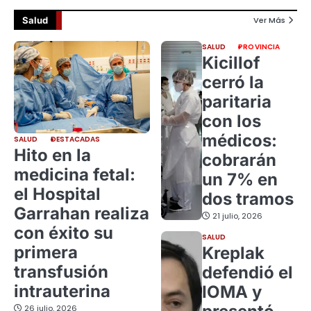
Salud
Ver Más
SALUD
PROVINCIA
Kicillof
cerró la
paritaria
con los
médicos:
SALUD
DESTACADAS
Hito en la
cobrarán
medicina fetal:
un 7% en
el Hospital
dos tramos
Garrahan realiza
21 julio, 2026
con éxito su
SALUD
primera
Kreplak
transfusión
defendió el
intrauterina
IOMA y
26 julio, 2026