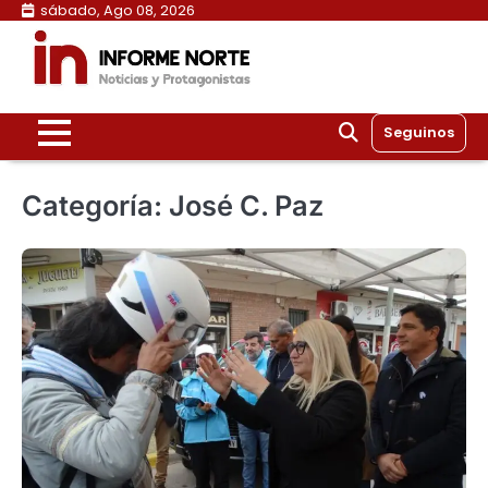
Skip
sábado, Ago 08, 2026
to
content
Seguinos
Categoría:
José C. Paz