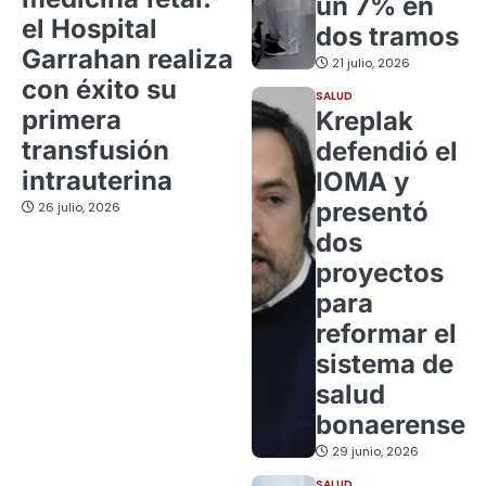
un 7% en
el Hospital
dos tramos
Garrahan realiza
21 julio, 2026
con éxito su
SALUD
primera
Kreplak
transfusión
defendió el
intrauterina
IOMA y
presentó
26 julio, 2026
dos
proyectos
para
reformar el
sistema de
salud
bonaerense
29 junio, 2026
SALUD