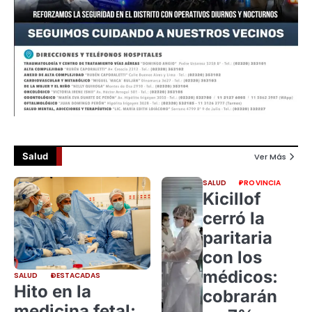
Salud
Ver Más
SALUD
PROVINCIA
Kicillof
cerró la
paritaria
con los
médicos:
SALUD
DESTACADAS
Hito en la
cobrarán
medicina fetal: