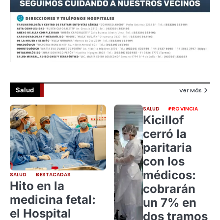
Salud
Ver Más
SALUD
PROVINCIA
Kicillof
cerró la
paritaria
con los
médicos:
SALUD
DESTACADAS
Hito en la
cobrarán
medicina fetal:
un 7% en
el Hospital
dos tramos