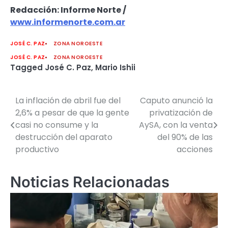
Redacción: Informe Norte /
www.informenorte.com.ar
JOSÉ C. PAZ
ZONA NOROESTE
JOSÉ C. PAZ
ZONA NOROESTE
Tagged
José C. Paz
,
Mario Ishii
La inflación de abril fue del
Caputo anunció la
Navegación
2,6% a pesar de que la gente
privatización de
de
casi no consume y la
AySA, con la venta
destrucción del aparato
del 90% de las
entradas
productivo
acciones
Noticias Relacionadas