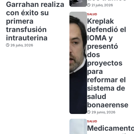
Garrahan realiza
21 julio, 2026
con éxito su
SALUD
primera
Kreplak
transfusión
defendió el
intrauterina
IOMA y
presentó
26 julio, 2026
dos
proyectos
para
reformar el
sistema de
salud
bonaerense
29 junio, 2026
SALUD
Medicament