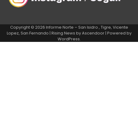
Copyright © 2026
Informe Norte – San Isidro , Tigre, Vicente
Lopez, San Fernando
| Rising News by
Ascendoor
| Powered by
WordPress
.