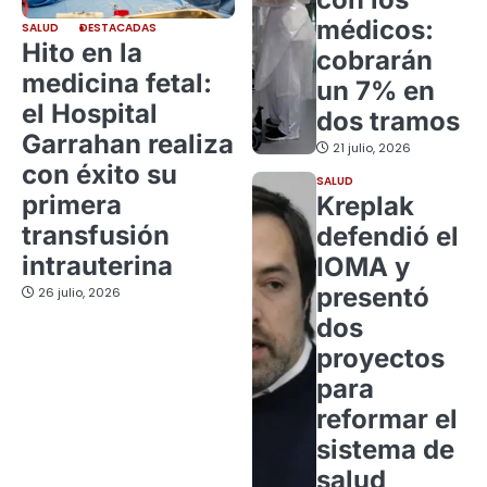
médicos:
SALUD
DESTACADAS
Hito en la
cobrarán
medicina fetal:
un 7% en
el Hospital
dos tramos
Garrahan realiza
21 julio, 2026
con éxito su
SALUD
primera
Kreplak
transfusión
defendió el
intrauterina
IOMA y
presentó
26 julio, 2026
dos
proyectos
para
reformar el
sistema de
salud