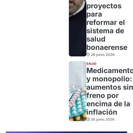
proyectos
para
reformar el
sistema de
salud
bonaerense
29 junio, 2026
SALUD
Medicament
y monopolio:
aumentos si
freno por
encima de la
inflación
26 junio, 2026