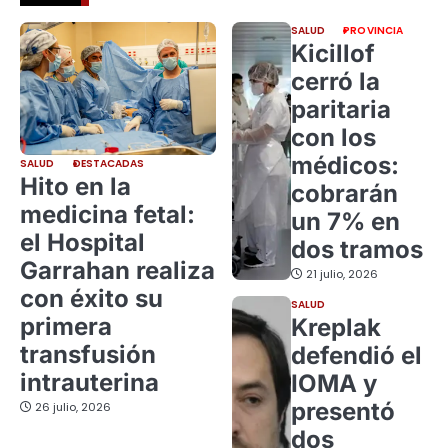
SALUD
PROVINCIA
Kicillof
cerró la
paritaria
con los
médicos:
SALUD
DESTACADAS
Hito en la
cobrarán
medicina fetal:
un 7% en
el Hospital
dos tramos
Garrahan realiza
21 julio, 2026
con éxito su
SALUD
primera
Kreplak
transfusión
defendió el
intrauterina
IOMA y
presentó
26 julio, 2026
dos