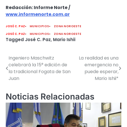
Redacción: Informe Norte /
www.informenorte.com.ar
JOSÉ C. PAZ
MUNICIPIOS
ZONA NOROESTE
JOSÉ C. PAZ
MUNICIPIOS
ZONA NOROESTE
Tagged
José C. Paz
,
Mario Ishii
Ingeniero Maschwitz
La realidad es una
Navegación
celebrará la 15° edición de
emergencia no
de
la tradicional Fogata de San
puede esperar,
Juan
Mario Ishii*
entradas
Noticias Relacionadas