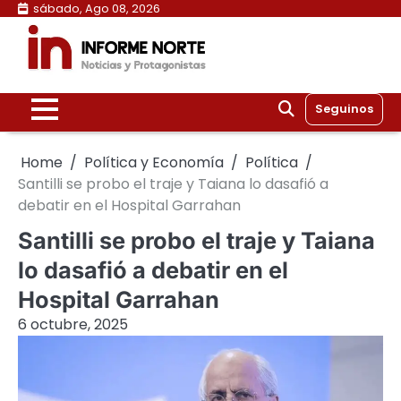
Skip
sábado, Ago 08, 2026
to
content
Seguinos
Home
Política y Economía
Política
Santilli se probo el traje y Taiana lo dasafió a
debatir en el Hospital Garrahan
Santilli se probo el traje y Taiana
lo dasafió a debatir en el
Hospital Garrahan
6 octubre, 2025