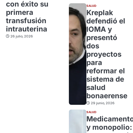
con éxito su
SALUD
primera
Kreplak
transfusión
defendió el
intrauterina
IOMA y
presentó
26 julio, 2026
dos
proyectos
para
reformar el
sistema de
salud
bonaerense
29 junio, 2026
SALUD
Medicament
y monopolio: