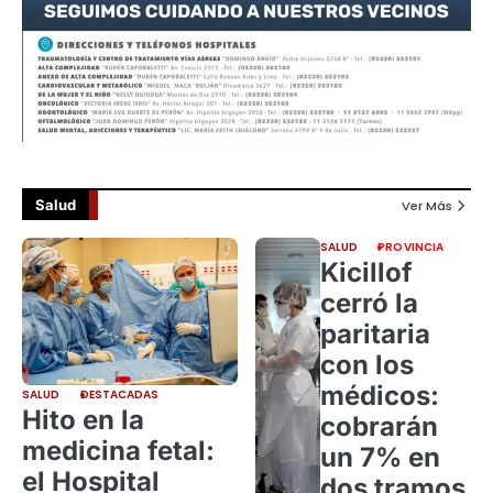
Salud
Ver Más
SALUD
PROVINCIA
Kicillof
cerró la
paritaria
con los
médicos:
SALUD
DESTACADAS
Hito en la
cobrarán
medicina fetal:
un 7% en
el Hospital
dos tramos