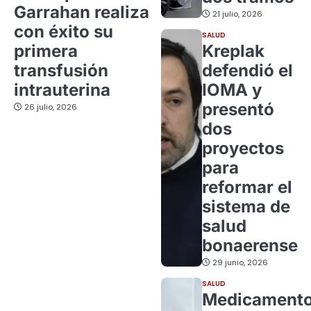
Garrahan realiza
21 julio, 2026
con éxito su
SALUD
primera
Kreplak
transfusión
defendió el
intrauterina
IOMA y
presentó
26 julio, 2026
dos
proyectos
para
reformar el
sistema de
salud
bonaerense
29 junio, 2026
SALUD
Medicament