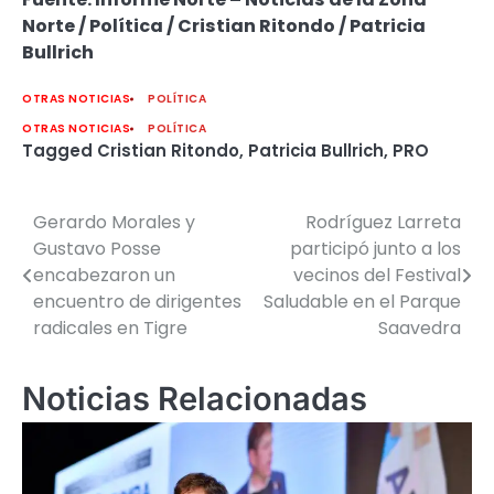
Norte / Política / Cristian Ritondo / Patricia
Bullrich
OTRAS NOTICIAS
POLÍTICA
OTRAS NOTICIAS
POLÍTICA
Tagged
Cristian Ritondo
,
Patricia Bullrich
,
PRO
Gerardo Morales y
Rodríguez Larreta
Navegación
Gustavo Posse
participó junto a los
de
encabezaron un
vecinos del Festival
encuentro de dirigentes
Saludable en el Parque
entradas
radicales en Tigre
Saavedra
Noticias Relacionadas