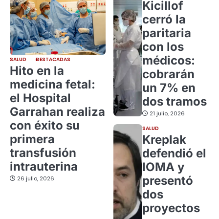
Kicillof
cerró la
paritaria
con los
médicos:
SALUD
DESTACADAS
Hito en la
cobrarán
medicina fetal:
un 7% en
el Hospital
dos tramos
Garrahan realiza
21 julio, 2026
con éxito su
SALUD
primera
Kreplak
transfusión
defendió el
intrauterina
IOMA y
presentó
26 julio, 2026
dos
proyectos