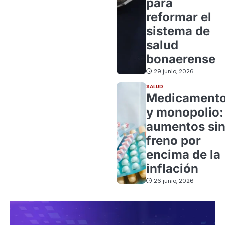
para
reformar el
sistema de
salud
bonaerense
29 junio, 2026
SALUD
Medicament
y monopolio:
aumentos si
freno por
encima de la
inflación
26 junio, 2026