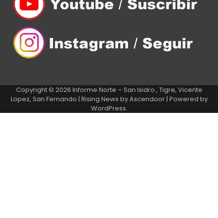
Copyright © 2026
Informe Norte – San Isidro , Tigre, Vicente
Lopez, San Fernando
| Rising News by
Ascendoor
| Powered by
WordPress
.