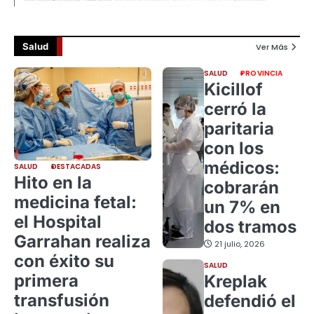
Salud
Ver Más
SALUD
PROVINCIA
Kicillof
cerró la
paritaria
con los
médicos:
SALUD
DESTACADAS
Hito en la
cobrarán
medicina fetal:
un 7% en
el Hospital
dos tramos
Garrahan realiza
21 julio, 2026
con éxito su
SALUD
primera
Kreplak
transfusión
defendió el