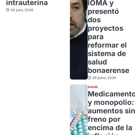
intrauterina
IOMA y
presentó
26 julio, 2026
dos
proyectos
para
reformar el
sistema de
salud
bonaerense
29 junio, 2026
SALUD
Medicament
y monopolio:
aumentos si
freno por
encima de la