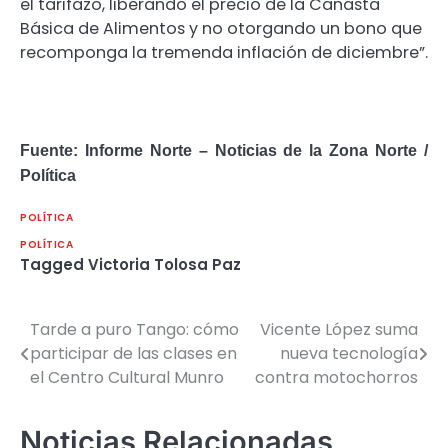
el tarifazo, liberando el precio de la Canasta
Básica de Alimentos y no otorgando un bono que
recomponga la tremenda inflación de diciembre”.
Fuente: Informe Norte – Noticias de la Zona Norte /
Política
POLÍTICA
POLÍTICA
Tagged
Victoria Tolosa Paz
Tarde a puro Tango: cómo
Vicente López suma
Navegación
participar de las clases en
nueva tecnología
de
el Centro Cultural Munro
contra motochorros
entradas
Noticias Relacionadas