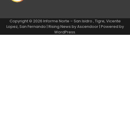
Copyright © 2026
Informe Norte – San Isidro , Tigre, Vicente
Lopez, San Fernando
| Rising News by
Ascendoor
| Powered by
WordPress
.