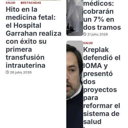
médicos:
SALUD
DESTACADAS
Hito en la
cobrarán
medicina fetal:
un 7% en
el Hospital
dos tramos
Garrahan realiza
21 julio, 2026
con éxito su
SALUD
primera
Kreplak
transfusión
defendió el
intrauterina
IOMA y
presentó
26 julio, 2026
dos
proyectos
para
reformar el
sistema de
salud