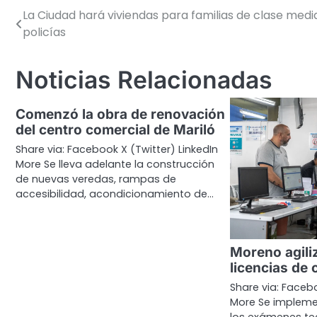
La Ciudad hará viviendas para familias de clase medi
Navegación
policías
de
entradas
Noticias Relacionadas
Comenzó la obra de renovación
del centro comercial de Mariló
Share via: Facebook X (Twitter) LinkedIn
More Se lleva adelante la construcción
de nuevas veredas, rampas de
accesibilidad, acondicionamiento de…
Moreno agiliz
licencias de 
Share via: Facebo
More Se implemen
los exámenes te