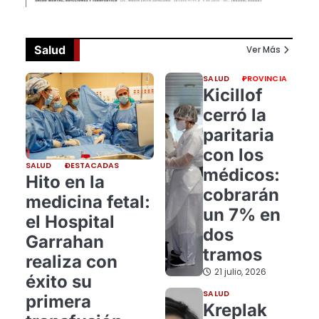
Salud
Ver Más
SALUD
PROVINCIA
Kicillof
cerró la
paritaria
con los
SALUD
DESTACADAS
médicos:
Hito en la
cobrarán
medicina fetal:
un 7% en
el Hospital
dos
Garrahan
tramos
realiza con
21 julio, 2026
éxito su
SALUD
primera
Kreplak