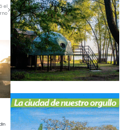
ó el
rno
dIn