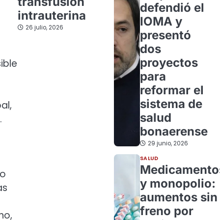
transfusión
defendió el
intrauterina
IOMA y
26 julio, 2026
presentó
dos
proyectos
ible
para
reformar el
sistema de
al,
salud
.
bonaerense
29 junio, 2026
SALUD
Medicamento
no
y monopolio:
as
aumentos sin
freno por
no,