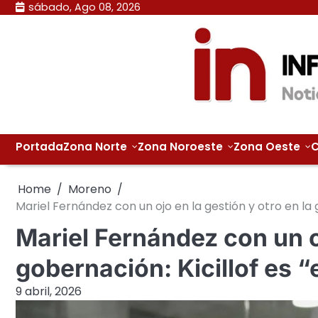
Skip
sábado, Ago 08, 2026
to
content
Portada
Zona Norte
Zona Noroeste
Zona Oeste
C
Home
Moreno
Mariel Fernández con un ojo en la gestión y otro en la 
Mariel Fernández con un oj
gobernación: Kicillof es “
9 abril, 2026