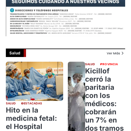
Salud
Ver Más
SALUD
PROVINCIA
Kicillof
cerró la
paritaria
con los
médicos:
SALUD
DESTACADAS
Hito en la
cobrarán
medicina fetal:
un 7% en
el Hospital
dos tramos