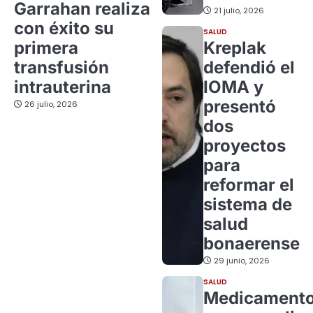
Garrahan realiza
21 julio, 2026
con éxito su
SALUD
primera
Kreplak
transfusión
defendió el
intrauterina
IOMA y
presentó
26 julio, 2026
dos
proyectos
para
reformar el
sistema de
salud
bonaerense
29 junio, 2026
SALUD
Medicament