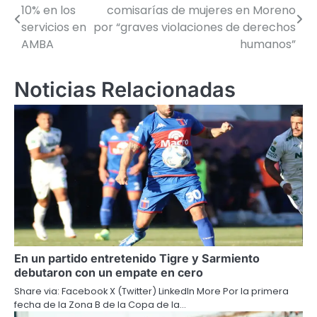
10% en los
comisarías de mujeres en Moreno
de
servicios en
por “graves violaciones de derechos
AMBA
humanos”
entradas
Noticias Relacionadas
En un partido entretenido Tigre y Sarmiento
debutaron con un empate en cero
Share via: Facebook X (Twitter) LinkedIn More Por la primera
fecha de la Zona B de la Copa de la…