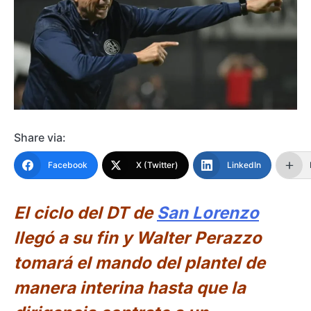
Share via:
Facebook
X (Twitter)
LinkedIn
El ciclo del DT de
San Lorenzo
llegó a su fin y Walter Perazzo
tomará el mando del plantel de
manera interina hasta que la