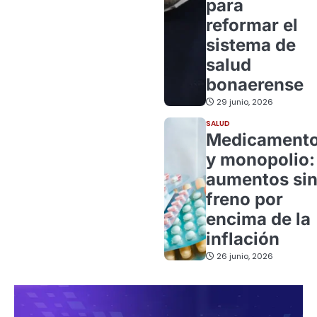
para
reformar el
sistema de
salud
bonaerense
29 junio, 2026
SALUD
Medicament
y monopolio:
aumentos si
freno por
encima de la
inflación
26 junio, 2026