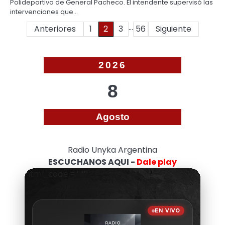
Polideportivo de General Pacheco. El intendente supervisó las
intervenciones que…
…
Paginación
Anteriores
1
2
3
56
Siguiente
de
entradas
2026
8
Agosto
Radio Unyka Argentina
ESCUCHANOS AQUI -
Dale play