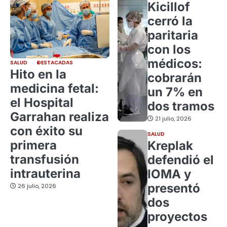
Kicillof
cerró la
paritaria
con los
médicos:
SALUD
DESTACADAS
Hito en la
cobrarán
medicina fetal:
un 7% en
el Hospital
dos tramos
Garrahan realiza
21 julio, 2026
con éxito su
SALUD
primera
Kreplak
transfusión
defendió el
intrauterina
IOMA y
presentó
26 julio, 2026
dos
proyectos