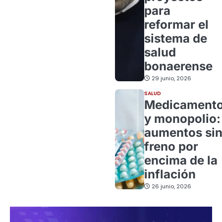
para
reformar el
sistema de
salud
bonaerense
29 junio, 2026
SALUD
Medicament
y monopolio:
aumentos si
freno por
encima de la
inflación
26 junio, 2026