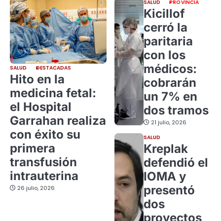
SALUD
PROVINCIA
Kicillof
cerró la
paritaria
con los
médicos:
SALUD
DESTACADAS
Hito en la
cobrarán
medicina fetal:
un 7% en
el Hospital
dos tramos
Garrahan realiza
21 julio, 2026
con éxito su
SALUD
primera
Kreplak
transfusión
defendió el
intrauterina
IOMA y
presentó
26 julio, 2026
dos
proyectos