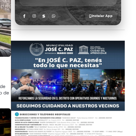
ede
no de