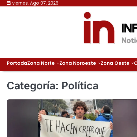
Skip
viernes, Ago 07, 2026
to
content
Portada
Zona Norte
Zona Noroeste
Zona Oeste
C
Categoría:
Política