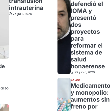
transfusión
defendió el
intrauterina
IOMA y
26 julio, 2026
presentó
dos
proyectos
para
reformar el
sistema de
salud
bonaerense
de
29 junio, 2026
SALUD
Medicamento
alizó
y monopolio:
aumentos sin
freno por