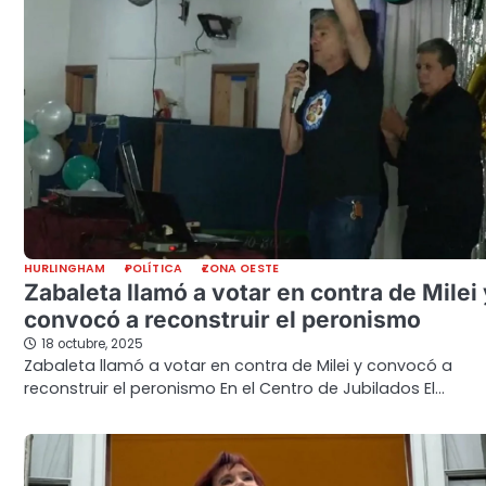
HURLINGHAM
POLÍTICA
ZONA OESTE
Zabaleta llamó a votar en contra de Milei 
convocó a reconstruir el peronismo
18 octubre, 2025
Zabaleta llamó a votar en contra de Milei y convocó a
reconstruir el peronismo En el Centro de Jubilados El…