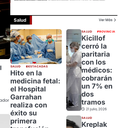
Salud
Ver Más
SALUD
PROVINCIA
Kicillof
cerró la
paritaria
con los
SALUD
DESTACADAS
l
médicos:
Hito en la
cobrarán
medicina fetal:
un 7% en
el Hospital
dos
Garrahan
nador
tramos
realiza con
21 julio, 2026
éxito su
SALUD
primera
Kreplak