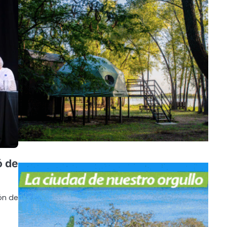
ó de
ión de