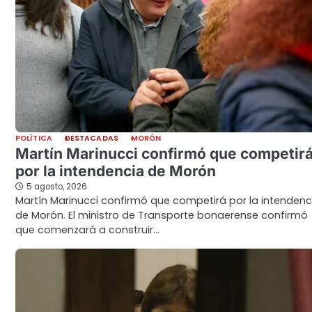
POLÍTICA
DESTACADAS
MORÓN
Martín Marinucci confirmó que competir
por la intendencia de Morón
5 agosto, 2026
Martín Marinucci confirmó que competirá por la intendenc
de Morón. El ministro de Transporte bonaerense confirmó
que comenzará a construir…