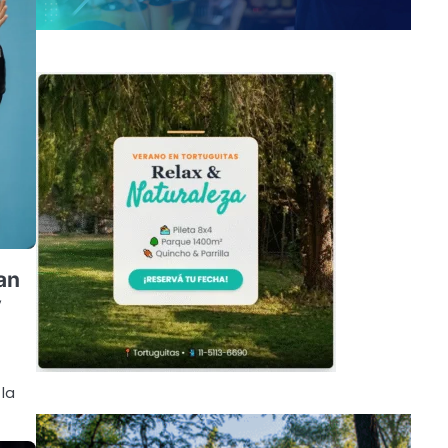
San
y
 la