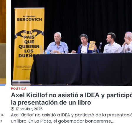
POLÍTICA
Axel Kicillof no asistió a IDEA y particip
la presentación de un libro
17 octubre, 2025
e.
Axel Kicillof no asistió a IDEA y participó de la presentac
e
un libro. En La Plata, el gobernador bonaerense,…