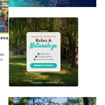
ueva
dIn
va