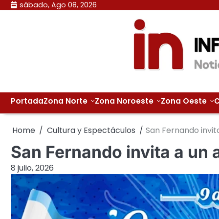
Skip
sábado, Ago 08, 2026
to
content
Portada
Zona Norte
Zona Noroeste
Zona Oeste
C
Home
Cultura y Espectáculos
San Fernando invita
San Fernando invita a un a
8 julio, 2026