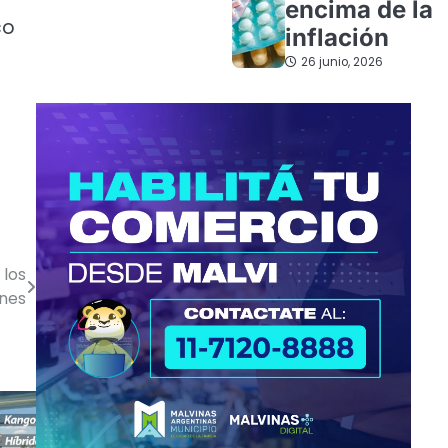
encima de la
co
inflación
26 junio, 2026
 los
ones