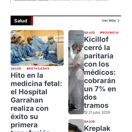
Salud
Ver Más
SALUD
PROVINCIA
Kicillof
cerró la
paritaria
con los
SALUD
DESTACADAS
médicos:
Hito en la
cobrarán
medicina fetal:
un 7% en
el Hospital
dos
Garrahan
tramos
realiza con
21 julio, 2026
éxito su
SALUD
primera
Kreplak