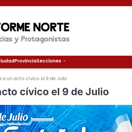
iudad
Provincia
Secciones
 a un acto cívico el 9 de Julio
cto cívico el 9 de Julio