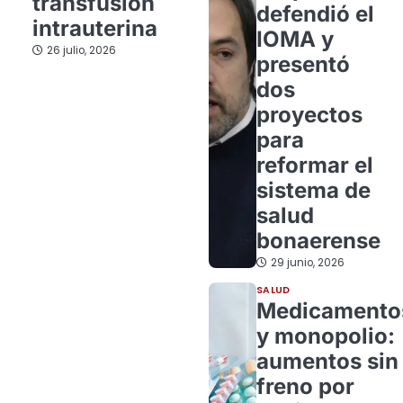
transfusión
defendió el
intrauterina
IOMA y
26 julio, 2026
presentó
dos
proyectos
para
reformar el
sistema de
salud
bonaerense
29 junio, 2026
SALUD
Medicamento
y monopolio:
aumentos sin
freno por