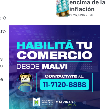
encima de la
inflación
26 junio, 2026
erá
cto
es
do
ye