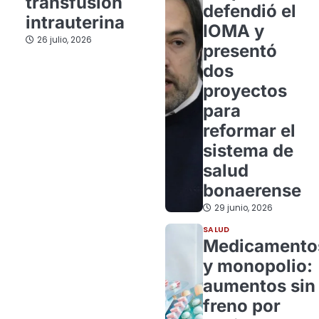
transfusión
defendió el
intrauterina
IOMA y
26 julio, 2026
presentó
dos
proyectos
para
reformar el
sistema de
salud
bonaerense
29 junio, 2026
SALUD
Medicamento
y monopolio:
aumentos sin
freno por