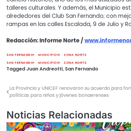
talleres culturales. Y además, el Municipio es
alrededores del Club San Fernando; con mej
rampas en las calles Escalada, 9 de Julio y Ro
Redacción: Informe Norte /
www.informenor
SAN FERNANDO
MUNICIPIOS
ZONA NORTE
SAN FERNANDO
MUNICIPIOS
ZONA NORTE
Tagged
Juan Andreotti
,
San Fernando
La Provincia y UNICEF renovaron su acuerdo para for
Navegación
políticas para niños y jóvenes bonaerenses
de
entradas
Noticias Relacionadas