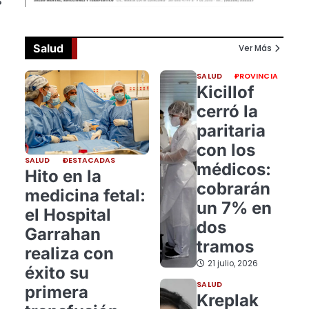
s
Salud
Ver Más
SALUD
PROVINCIA
Kicillof
cerró la
paritaria
con los
SALUD
DESTACADAS
médicos:
Hito en la
cobrarán
medicina fetal:
un 7% en
el Hospital
dos
Garrahan
tramos
realiza con
21 julio, 2026
éxito su
SALUD
primera
Kreplak