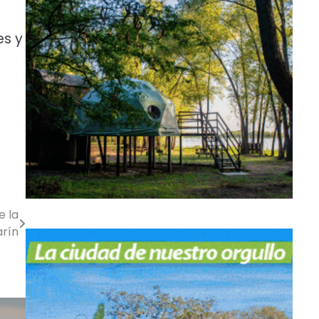
es y
e la
arín