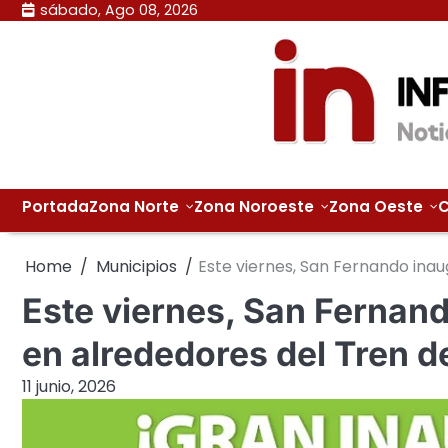
Skip
sábado, Ago 08, 2026
to
content
Portada
Zona Norte
Zona Noroeste
Zona Oeste
C
Home
Municipios
Este viernes, San Fernando inau
Este viernes, San Fernan
en alrededores del Tren d
11 junio, 2026