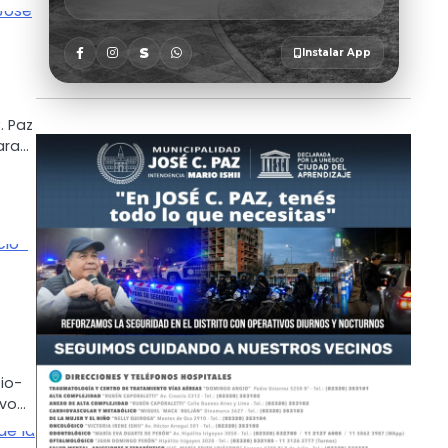
. Paz
ara…
io-
ivo…