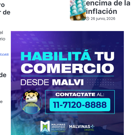
encima de la
vo
inflación
r de
26 junio, 2026
el
rio
 de
se