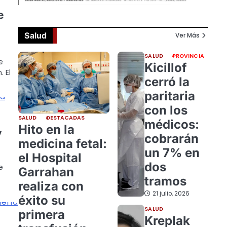
e
Salud
Ver Más
SALUD
PROVINCIA
e
Kicillof
 El
cerró la
paritaria
con los
SALUD
DESTACADAS
médicos:
Hito en la
y
cobrarán
medicina fetal:
un 7% en
el Hospital
dos
e
Garrahan
tramos
realiza con
21 julio, 2026
éxito su
SALUD
primera
Kreplak