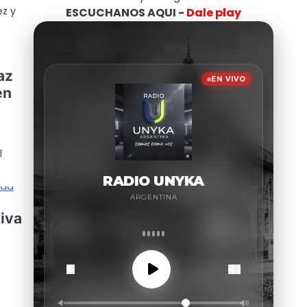
ez y
ESCUCHANOS AQUI -
Dale play
az
en
l
tiva