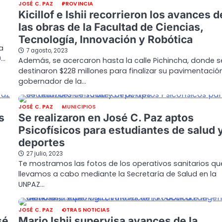
JOSÉ C. PAZ
PROVINCIA
Kicillof e Ishii recorrieron los avances d
las obras de la Facultad de Ciencias,
Tecnología, Innovación y Robótica
a
7 agosto, 2023
0…
Además, se acercaron hasta la calle Pichincha, donde s
destinaron $228 millones para finalizar su pavimentación.
gobernador de la…
JOSÉ C. PAZ
MUNICIPIOS
s
Se realizaron en José C. Paz aptos
Psicofísicos para estudiantes de salud 
deportes
27 julio, 2023
Te mostramos las fotos de los operativos sanitarios qu
llevamos a cabo mediante la Secretaría de Salud en la
UNPAZ…
JOSÉ C. PAZ
OTRAS NOTICIAS
sé
Mario Ishii supervisa avances de la