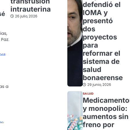
transfusión
defendió el
intrauterina
IOMA y
sé
26 julio, 2026
presentó
dos
ias,
proyectos
 Paz.
para
reformar el
sistema de
salud
bonaerense
29 junio, 2026
as a
SALUD
Medicamento
y monopolio:
aumentos sin
freno por